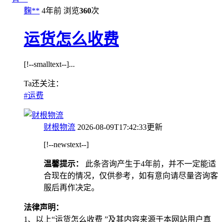
麴**
4年前
浏览
360
次
运货怎么收费
[!--smalltext--]...
Ta还关注：
#
运费
财根物流
2026-08-09T17:42:33更新
[!--newstext--]
温馨提示：
此条咨询产生于4年前，并不一定能适
合现在的情况，仅供参考，如有意向请尽量咨询客
服后再作决定。
法律声明：
1、以上“
运货怎么收费
”及其内容来源于本网站用户真