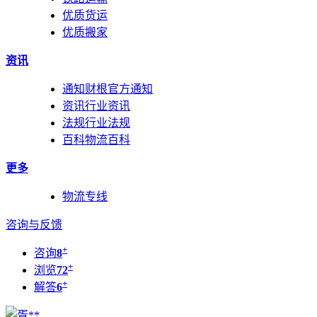
优质货运
优质搬家
资讯
通知
财根官方通知
资讯
行业资讯
法规
行业法规
百科
物流百科
更多
物流专线
咨询与反馈
+
咨询
8
+
浏览
72
+
解答
6