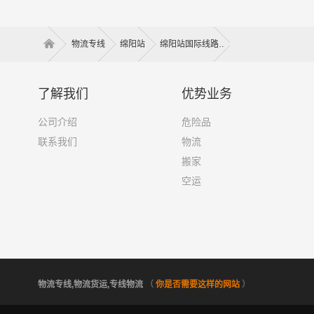
期考核，以确保安全责任的落实。
9. 保险购买：公司需要购买足够的保险，以应对
物流专线
绵阳站
绵阳站国际线路
10. 持续改进：公司需要不断总结运输过程中的
了解我们
优势业务
公司介绍
危险品
联系我们
物流
搬家
空运
绵阳到张掖危险品物流运输价格
物流专线,物流货运,专线物流
（
你是否需要这样的网站
）