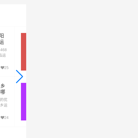
要配备必
阳
绵阳到岳阳货运专线-绵阳到岳阳
、运输等
运
物流公司专线直达
468
绵阳到岳阳货运专线是财根物流公司的优质
绵阳→岳阳
品运
流专线，为客户提供绵阳到岳阳回程车运输
、企
务，绵阳到岳阳货运公司提供大件零担整车
时，公司
，顾
车展会仓储配送等多种物流专线直达运输方
25
3千+
2
！
式。
新乡
绵阳到张掖危险品运输公司-绵阳
时，运输
线哪
到张掖危险品物流公司-绵阳到张
掖危险品专线
的优
绵阳至张掖危险品运输公司电话1381788468
绵阳→张掖
乡运
1是绵阳财根危险品运输公司的品牌危险品运
部也需要
乡货
输专线，天天发车，专线直达。为化工厂、
线
业等货主提供绵阳到张掖危险品运输服务，
24
3千+
2
客服务人性化，想客户所想,予客户所需！
工进行定