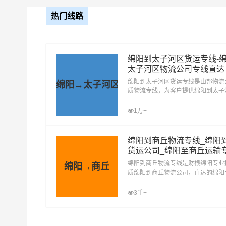
公司还应定期进行安全知识考试，以检验员工的掌
热门线路
3. 车辆与设备安全：运输危化品的车辆必须符合
要的安全设备，如灭火器、防毒面具等。
绵阳到太子河区货运专线-
4. 安全操作流程：公司需要制定详细的危化品运
太子河区物流公司专线直达
环节，要有明确的操作规程。
绵阳到太子河区货运专线是山邦物流
绵阳→太子河区
质物流专线，为客户提供绵阳到太子
车运输服务，绵阳到太子河区货运公
5. 应急预案：公司需要制定应急预案，以应对运
件零担整车包车展会仓储配送等多种
1万+
需要定期进行应急演练，以提高员工的应急处理能
直达运输方式。
绵阳到商丘物流专线_绵阳
6. 运输路线规划：运输危化品时，公司需要提前
货运公司_绵阳至商丘运输
过程中要保持车辆行驶速度，避免疲劳驾驶等危险
家好
绵阳到商丘物流专线是财根绵阳专业
绵阳→商丘
质绵阳到商丘物流公司，直达的绵阳
7. 信息沟通：公司在运输危化品过程中，需要与
输专线，经过多年的风吹雨打，绵阳
运公司已成为财根绵阳的优质物流品
3千+
保持信息畅通，以便及时处理突发事件。
8. 安全责任明确：公司需要明确各部门、各岗位