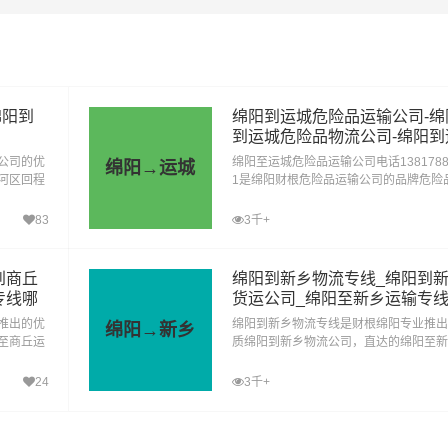
握程度。
国家相关标准，并且定期进行保养和检查。此外，运输过程中需
绵阳到
绵阳到运城危险品运输公司-绵
输安全操作流程，确保员工按照规定进行操作。同时，对于装卸
到运城危险品物流公司-绵阳到
城危险品专线
公司的优
绵阳至运城危险品运输公司电话1381788
绵阳→运城
河区回程
1是绵阳财根危险品运输公司的品牌危险
司提供大
输专线，天天发车，专线直达。为化工厂
输过程中可能出现的意外情况，如交通事故、危化品泄漏等。同
物流专线
业等货主提供绵阳到运城危险品运输服务
83
3千+
力。
客服务人性化，想客户所想,予客户所需
到商丘
绵阳到新乡物流专线_绵阳到
规划好运输路线，避开人口密集区、水源保护区等敏感区域。同
专线哪
货运公司_绵阳至新乡运输专
行为。
家好
推出的优
绵阳到新乡物流专线是财根绵阳专业推出
绵阳→新乡
至商丘运
质绵阳到新乡物流公司，直达的绵阳至新
相关部门保持信息沟通，如公安、交通、环保等。同时，公司内
到商丘货
输专线，经过多年的风吹雨打，绵阳到新
牌专线
运公司已成为财根绵阳的优质物流品牌专
24
3千+
的安全责任，确保每个环节都有专人负责。同时，公司需要对员