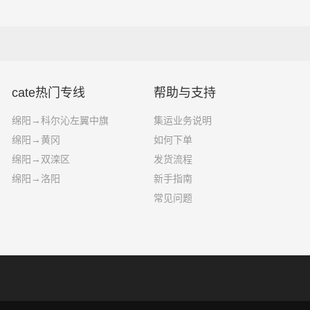
运输过程中可能出现的意外情况。
经验教训，持续改进安全管理工作，以提高危化品运输的安全水平
cate热门专线
帮助与支持
绵阳→科尔沁左翼中旗
集运业务说明
绵阳→黄冈
如何下单
绵阳→双滦区
发货流程
绵阳→洛阳
新手指南
常见问题