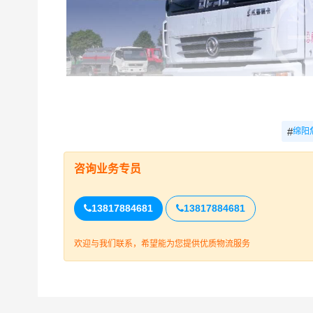
#
绵阳
咨询业务专员
绵阳到天津的危化品运输公司必须具备高度的安全
13817884681
13817884681
点：
1. 严格遵守法律法规：运输危化品时，公司需
欢迎与我们联系，希望能为您提供优质物流服务
等，以确保运输过程的合法性和安全性。
2. 培训与教育：公司需要为所有员工提供定期的