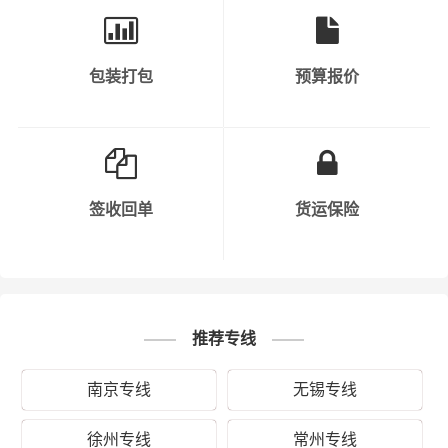
秉承“用心呵护，值得托付”的服务理念，在扬州的广陵区、
包装打包
预算报价
邗江区、江都区、宝应县及周边都可以上门提货，凭借扬
州到蚌埠物流公司优质平台，一如既往地为客户提供优质
高效的运输服务。“一寸光阴一寸金，寸金难买寸光阴”，财
根扬州物流及时把握时代脉搏，适时推出扬州发蚌埠的物
流专线直达运输服务，在财根扬州物流的细心运营下，逐
步发展成具有严谨务实、创新高效的专业物流运作和管理
签收回单
货运保险
团队，并得到业界的广泛认同。财根扬州物流运输产品涵
盖：蔬菜、水果、家具、展柜、苗木、电子产品、服装、
机械设备、钢材、食品、化纤、电子产品、家具、健身器
械、五金材料、贵重货物、易碎物品等。
推荐专线
“两地之复，来而往以”，为保证从扬州运输到蚌埠的货物能
够准时、准点到达蚌埠的龙子湖区、蚌山区、禹会区、淮
南京专线
无锡专线
上区、怀远县、五河县、固镇县等区域，让客户享受人在
徐州专线
常州专线
家中坐，货在全国走的物流体验。所派遣的两名司机对扬