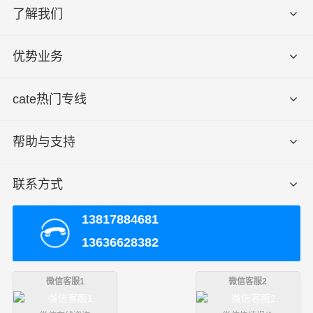
员实际报价单为准！
注
了解我们
2、以上扬州至蚌埠物流价格仅为零担散货报价、且时间具有时
效性，随季节变动或货物规格略有浮动！
优势业务
我们优势：
cate热门专线
1.耐心解答：可随时拨打财根扬州工作人员座机、手机询
问或借助在线平台、电脑网络等工具查询，我们有问必
帮助与支持
答、有求必应；
联系方式
2.实惠多多：刚开始合作的客户看到此网站，运费均可享
受或多或少的让利服务，不乱加价，省心，放心；
13817884681
3.超快安全：零担运输、整车运输、冷链运输、搬家运输
13636628382
实现当日达、次日达、隔日达、速度快、超安全；
微信客服1
微信客服2
4.实时查看：GPS把握着门到门装箱运输全过程，根据产
品特性，匹配合适车辆，确保货物运输安全、准时、高