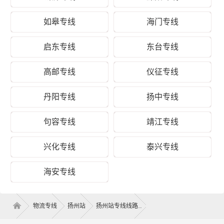
快
元/票
元/公斤
元/立方
运
如皋专线
海门专线
优
启东专线
东台专线
质
致电沟通
致电沟通
致电沟通
冷
元/票
元/公斤
元/立方
藏
高邮专线
仪征专线
取
丹阳专线
扬中专线
货
扬州
区
广陵区、邗江区、江都区、宝应县
句容专线
靖江专线
域
兴化专线
泰兴专线
送
蚌埠
货
龙子湖区、蚌山区、禹会区、淮上区、怀远县、五河
海安专线
区
县、固镇县
域
物流专线
扬州站
扬州站专线线路
1、以上扬州到蚌埠物流专线运费仅为站到站报价(不包括取货送
货存储包装上楼等费用)仅作参考，准确报价请以财根扬州工作人
备