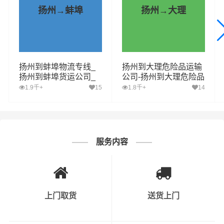
对门）的专业物流服务
扬州→蚌埠
扬州→大理
财根扬州物流运营部，致力于提供更具有自身优势的扬州
到蚌埠运输专线资源，致力于提供更优质的扬州至蚌埠物
流专线服务，每一次的运输，财根扬州物流都要站在客户
扬州到蚌埠物流专线_
扬州到大理危险品运输
的角度综合考虑时效、安全性、价格，为客户选择合适、
扬州到蚌埠货运公司_
公司-扬州到大理危险品
及时、便宜的
物流,物流公司,货运公司,发全国物流,物流运
扬州至蚌埠运输专线哪
物流公司-扬州到大理危
1.9千+
15
1.8千+
14
家好
险品专线
输
方案，让客户托运的货物“安全、快捷，准时”的送到收货
人手中，使客户真正享受省钱、省事、省心并具有保障的
扬州到蚌埠货物运输服务。
服务内容
上门取货
送货上门