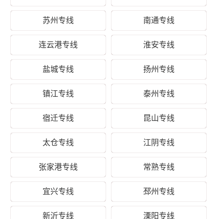
州去蚌埠所经过的运输路线都了然于胸、轻车熟路，并且
苏州专线
南通专线
轮班驾驶，中间不经停、不间歇。财根扬州物流凭借专业
的物流方案规划能力、丰富的物流运输资源整合能力，以
连云港专线
淮安专线
扬州到蚌埠物流运输为基础，以建设现代扬州到蚌埠专线
物流为核心，通过专注精细化物流、差异化物流来提升核
盐城专线
扬州专线
心竞争力，脚踏实地让客户体验到及时、准确、高效的服
务品质，使企业更加集中精力发展自身的生产销售业务，
镇江专线
泰州专线
创造更多的价值。
宿迁专线
昆山专线
运价参考：
太仓专线
江阴专线
扬
州-
起步价格
重货价格
泡货价格
张家港专线
常熟专线
蚌
埠
宜兴专线
邳州专线
优
质
致电沟通
致电沟通
致电沟通
新沂专线
溧阳专线