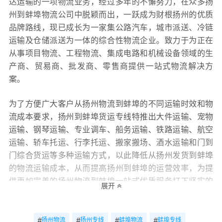
达运输的一项物流业务，经过多年的不懈努力，在众多扬
州到蚌埠物流公司中脱颖而出，一跃成为财根扬州的优质
品牌路线，现已成长为一家集公路汽车，城市派送、冷链
运输及仓储派送为一体的综合性物流企业。致力于为正在
从事项目物流、工程物流、集成电路和机械设备领域的生
产商、贸易商、批发商、零售商提供一站式物流解决方
案。
为了方便广大客户从扬州物流到蚌埠的不同运输时效和物
流成本要求，扬州到蚌埠货运专线特推出大件运输、宠物
运输、钢琴运输、专业调车、船务运输、铁路运输、航空
运输、轿车托运、行李托运、搬家搬场、酒水运输和门到
门综合货运等多种运输方式，以此降低从扬州发货到蚌埠
的物流运输成本，从而提高扬州到蚌埠的运营效率，为提
供更加完善的扬州物流到蚌埠一站式优质服务打下坚实的
展开
基础！财根扬州物流还十分专注服务质量的提升，坚持用
“专业的服务决定财根扬州的生命，专注的态度决定财根扬
州的高度”服务理念，积极研发和引进具有高科技含量的信
#
#
#
#
扬州物流
扬州专线
蚌埠物流
蚌埠专线