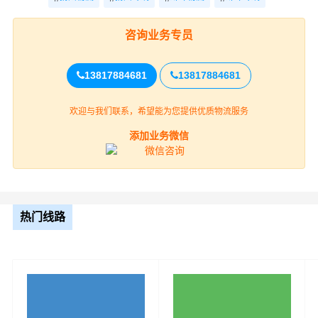
息技术与设备来提升扬州到蚌埠物流专线服务水准。
咨询业务专员
13817884681
13817884681
欢迎与我们联系，希望能为您提供优质物流服务
添加业务微信
财根扬州物流作为专业、放心的扬州到蚌埠货运公司服务
商，为了保证扬州到蚌埠货物运输更加安全、及时、高效
热门线路
的运营，进一步提高财根扬州综合竞争力，公司在蚌埠专
门设立了办事机构，并备有专业的物流专员与您及时沟
通，为您提供从扬州到蚌埠的物流运输相关延伸服务，极
大的保障了货物的准时到达和及时派送，缩短了货物在途
时间，提高了物流运输效率，可为客户提供货物分拣整
理、包装、搬运装卸、运输仓储、末端派送等—站式（门