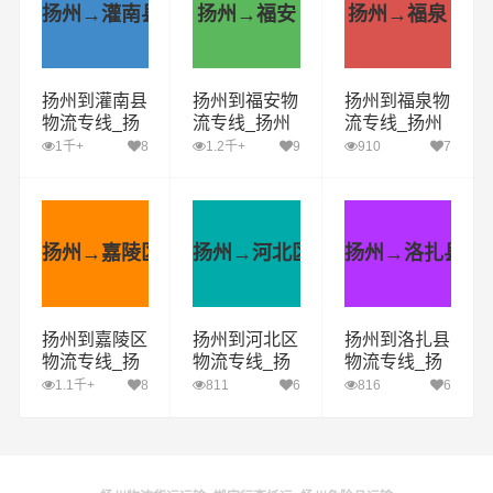
扬州→灌南县
扬州→福安
扬州→福泉
扬州到灌南县
扬州到福安物
扬州到福泉物
物流专线_扬
流专线_扬州
流专线_扬州
州到灌南县货
到福安货运公
到福泉货运公
1千+
8
1.2千+
9
910
7
运公司_扬州
司_扬州至福
司_扬州至福
至灌南县运输
安运输专线哪
泉运输专线哪
专线哪家好
家好
家好
扬州→嘉陵区
扬州→河北区
扬州→洛扎县
扬州到嘉陵区
扬州到河北区
扬州到洛扎县
物流专线_扬
物流专线_扬
物流专线_扬
州到嘉陵区货
州到河北区货
州到洛扎县货
1.1千+
8
811
6
816
6
运公司_扬州
运公司_扬州
运公司_扬州
至嘉陵区运输
至河北区运输
至洛扎县运输
专线哪家好
专线哪家好
专线哪家好