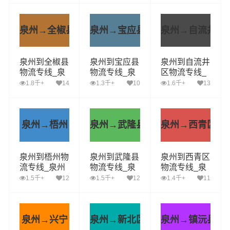
至丹凤县运输
至衢江区运输
泉州至红谷滩
专线哪家好
专线哪家好
区运输专线哪
家好
泉州→全椒县
泉州→宝应县
泉州→自流井区
泉州到全椒县
泉州到宝应县
泉州到自流井
物流专线_泉
物流专线_泉
区物流专线_
州到全椒县货
州到宝应县货
泉州到自流井
1.8千+
14
1.3千+
10
1.6千+
13
运公司_泉州
运公司_泉州
区货运公司_
至全椒县运输
至宝应县运输
泉州至自流井
专线哪家好
专线哪家好
区运输专线哪
家好
泉州→梧州
泉州→武隆县
泉州→西青区
泉州到梧州物
泉州到武隆县
泉州到西青区
流专线_泉州
物流专线_泉
物流专线_泉
到梧州货运公
州到武隆县货
州到西青区货
1.5千+
12
1.5千+
12
1.4千+
11
司_泉州至梧
运公司_泉州
运公司_泉州
州运输专线哪
至武隆县运输
至西青区运输
家好
专线哪家好
专线哪家好
泉州→兴宁
泉州→新北区
泉州→镇沅县