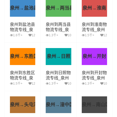
泉州→盐池县
泉州→两当县
泉州→淮南
泉州到盐池县
泉州到两当县
泉州到淮南物
物流专线_泉
物流专线_泉
流专线_泉州
州到盐池县货
州到两当县货
到淮南货运公
1.6千+
12
1.3千+
10
1.5千+
12
运公司_泉州
运公司_泉州
司_泉州至淮
至盐池县运输
至两当县运输
南运输专线哪
专线哪家好
专线哪家好
家好
泉州→东胜区
泉州→日照
泉州→开封
泉州到东胜区
泉州到日照物
泉州到开封物
物流专线_泉
流专线_泉州
流专线_泉州
州到东胜区货
到日照货运公
到开封货运公
1.5千+
12
1.3千+
10
1.3千+
10
运公司_泉州
司_泉州至日
司_泉州至开
至东胜区运输
照运输专线哪
封运输专线哪
专线哪家好
家好
家好
泉州→头屯河区
泉州→湟中区
泉州→南山区