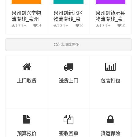
泉州到兴宁物
泉州到新北区
泉州到镇沅县
流专线_泉州
物流专线_泉
物流专线_泉
到兴宁货运公
州到新北区货
州到镇沅县货
1.7千+
14
1.3千+
10
1.3千+
10
司_泉州至兴
运公司_泉州
运公司_泉州
宁运输专线哪
至新北区运输
至镇沅县运输
家好
专线哪家好
专线哪家好
点击加载更多
上门取货
送货上门
包装打包
预算报价
签收回单
货运保险