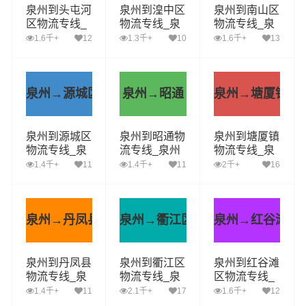
泉州到头屯河
泉州到湟中区
泉州到南山区
区物流专线_
物流专线_泉
物流专线_泉
泉州到头屯河
州到湟中区货
州到南山区货
1.6千+
12
1.3千+
10
1.6千+
13
区货运公司_
运公司_泉州
运公司_泉州
泉州至头屯河
至湟中区运输
至南山区运输
区运输专线哪
专线哪家好
专线哪家好
家好
泉州→源城区
泉州→昭通
泉州→塘厦镇
泉州到源城区
泉州到昭通物
泉州到塘厦镇
物流专线_泉
流专线_泉州
物流专线_泉
州到源城区货
到昭通货运公
州到塘厦镇货
1.4千+
11
1.4千+
11
2千+
16
运公司_泉州
司_泉州至昭
运公司_泉州
至源城区运输
通运输专线哪
至塘厦镇运输
专线哪家好
家好
专线哪家好
泉州→丹凤县
泉州→衢江区
泉州→红谷滩区
泉州到丹凤县
泉州到衢江区
泉州到红谷滩
物流专线_泉
物流专线_泉
区物流专线_
州到丹凤县货
州到衢江区货
泉州到红谷滩
1.4千+
11
2.1千+
17
1.6千+
12
运公司_泉州
运公司_泉州
区货运公司_