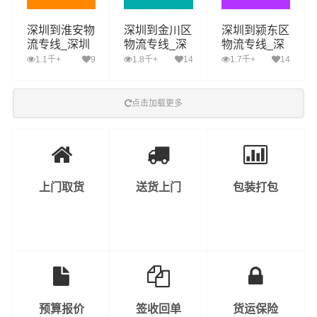
深圳到淮安物
深圳到金川区
深圳到颍东区
流专线_深圳
物流专线_深
物流专线_深
到淮安货运公
圳到金川区货
圳到颍东区货
1.1千+
9
1.8千+
14
1.7千+
14
司_深圳至淮
运公司_深圳
运公司_深圳
安运输专线哪
至金川区运输
至颍东区运输
家好
专线哪家好
专线哪家好
点击加载更多
上门取货
送货上门
包装打包
预算报价
签收回单
货运保险