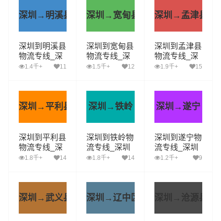
深圳→明溪县
深圳→宽甸县
深圳→孟津县
深圳到明溪县
深圳到宽甸县
深圳到孟津县
物流专线_深
物流专线_深
物流专线_深
圳到明溪县货
圳到宽甸县货
圳到孟津县货
1.4千+
11
1.5千+
12
1.9千+
15
运公司_深圳
运公司_深圳
运公司_深圳
至明溪县运输
至宽甸县运输
至孟津县运输
专线哪家好
专线哪家好
专线哪家好
深圳→平利县
深圳→铁岭
深圳→遂宁
深圳到平利县
深圳到铁岭物
深圳到遂宁物
物流专线_深
流专线_深圳
流专线_深圳
圳到平利县货
到铁岭货运公
到遂宁货运公
1.8千+
14
1.8千+
14
1.2千+
9
运公司_深圳
司_深圳至铁
司_深圳至遂
至平利县运输
岭运输专线哪
宁运输专线哪
专线哪家好
家好
家好
深圳→武义县
深圳→辽中区
深圳→沧源县