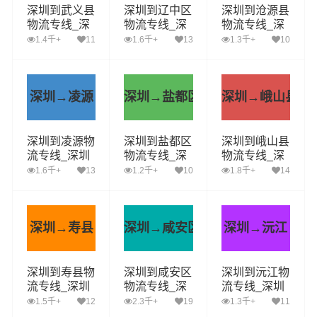
深圳到武义县
深圳到辽中区
深圳到沧源县
物流专线_深
物流专线_深
物流专线_深
圳到武义县货
圳到辽中区货
圳到沧源县货
1.4千+
11
1.6千+
13
1.3千+
10
运公司_深圳
运公司_深圳
运公司_深圳
至武义县运输
至辽中区运输
至沧源县运输
专线哪家好
专线哪家好
专线哪家好
深圳→凌源
深圳→盐都区
深圳→峨山县
深圳到凌源物
深圳到盐都区
深圳到峨山县
流专线_深圳
物流专线_深
物流专线_深
到凌源货运公
圳到盐都区货
圳到峨山县货
1.6千+
13
1.2千+
10
1.8千+
14
司_深圳至凌
运公司_深圳
运公司_深圳
源运输专线哪
至盐都区运输
至峨山县运输
家好
专线哪家好
专线哪家好
深圳→寿县
深圳→咸安区
深圳→沅江
深圳到寿县物
深圳到咸安区
深圳到沅江物
流专线_深圳
物流专线_深
流专线_深圳
到寿县货运公
圳到咸安区货
到沅江货运公
1.5千+
12
2.3千+
19
1.3千+
11
司_深圳至寿
运公司_深圳
司_深圳至沅