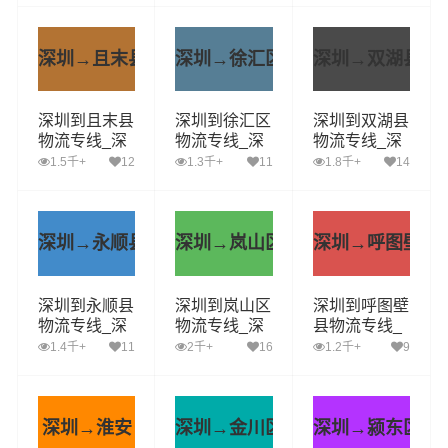
县运输专线哪
至咸安区运输
江运输专线哪
家好
专线哪家好
家好
深圳→且末县
深圳→徐汇区
深圳→双湖县
深圳到且末县
深圳到徐汇区
深圳到双湖县
物流专线_深
物流专线_深
物流专线_深
圳到且末县货
圳到徐汇区货
圳到双湖县货
1.5千+
12
1.3千+
11
1.8千+
14
运公司_深圳
运公司_深圳
运公司_深圳
至且末县运输
至徐汇区运输
至双湖县运输
专线哪家好
专线哪家好
专线哪家好
深圳→永顺县
深圳→岚山区
深圳→呼图壁县
深圳到永顺县
深圳到岚山区
深圳到呼图壁
物流专线_深
物流专线_深
县物流专线_
圳到永顺县货
圳到岚山区货
深圳到呼图壁
1.4千+
11
2千+
16
1.2千+
9
运公司_深圳
运公司_深圳
县货运公司_
至永顺县运输
至岚山区运输
深圳至呼图壁
专线哪家好
专线哪家好
县运输专线哪
家好
深圳→淮安
深圳→金川区
深圳→颍东区