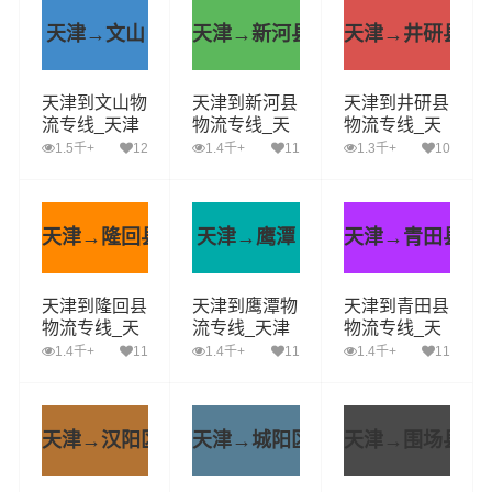
天津→文山
天津→新河县
天津→井研县
天津到文山物
天津到新河县
天津到井研县
流专线_天津
物流专线_天
物流专线_天
到文山货运公
津到新河县货
津到井研县货
1.5千+
12
1.4千+
11
1.3千+
10
司_天津至文
运公司_天津
运公司_天津
山运输专线哪
至新河县运输
至井研县运输
家好
专线哪家好
专线哪家好
天津→隆回县
天津→鹰潭
天津→青田县
天津到隆回县
天津到鹰潭物
天津到青田县
物流专线_天
流专线_天津
物流专线_天
津到隆回县货
到鹰潭货运公
津到青田县货
1.4千+
11
1.4千+
11
1.4千+
11
运公司_天津
司_天津至鹰
运公司_天津
至隆回县运输
潭运输专线哪
至青田县运输
专线哪家好
家好
专线哪家好
天津→汉阳区
天津→城阳区
天津→围场县