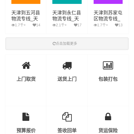
天津到五河县
天津到永仁县
天津到苏家屯
物流专线_天
物流专线_天
区物流专线_
津到五河县货
津到永仁县货
天津到苏家屯
1.7千+
14
2.1千+
17
1.7千+
13
运公司_天津
运公司_天津
区货运公司_
至五河县运输
至永仁县运输
天津至苏家屯
专线哪家好
专线哪家好
区运输专线哪
点击加载更多
家好
上门取货
送货上门
包装打包
预算报价
签收回单
货运保险