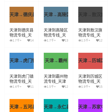
港运输专线哪
至上街区运输
至平远县运输
家好
专线哪家好
专线哪家好
天津→德庆县
天津→高陵区
天津→敖汉旗
天津到德庆县
天津到高陵区
天津到敖汉旗
物流专线_天
物流专线_天
物流专线_天
津到德庆县货
津到高陵区货
津到敖汉旗货
1.7千+
14
1.7千+
13
1.5千+
12
运公司_天津
运公司_天津
运公司_天津
至德庆县运输
至高陵区运输
至敖汉旗运输
专线哪家好
专线哪家好
专线哪家好
天津→虎门镇
天津→霸州
天津→历城区
天津到虎门镇
天津到霸州物
天津到历城区
物流专线_天
流专线_天津
物流专线_天
津到虎门镇货
到霸州货运公
津到历城区货
1.4千+
11
1.5千+
12
1.9千+
15
运公司_天津
司_天津至霸
运公司_天津
至虎门镇运输
州运输专线哪
至历城区运输
专线哪家好
家好
专线哪家好
天津→五河县
天津→永仁县
天津→苏家屯区