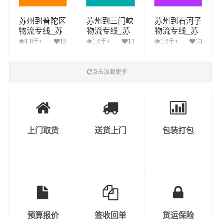
苏州到普陀区
苏州到三门峡
苏州到石河子
物流专线_苏
物流专线_苏
物流专线_苏
州到普陀区货
州到三门峡货
州到石河子货
1.8千+
15
1.6千+
13
1.6千+
13
运公司_苏州
运公司_苏州
运公司_苏州
至普陀区运输
至三门峡运输
至石河子运输
专线哪家好
专线哪家好
专线哪家好
点击加载更多
上门取货
送货上门
包装打包
预算报价
签收回单
货运保险