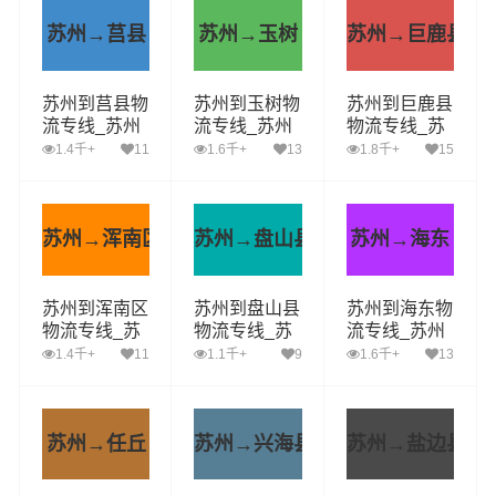
苏州→莒县
苏州→玉树
苏州→巨鹿县
苏州到莒县物
苏州到玉树物
苏州到巨鹿县
流专线_苏州
流专线_苏州
物流专线_苏
到莒县货运公
到玉树货运公
州到巨鹿县货
1.4千+
11
1.6千+
13
1.8千+
15
司_苏州至莒
司_苏州至玉
运公司_苏州
县运输专线哪
树运输专线哪
至巨鹿县运输
家好
家好
专线哪家好
苏州→浑南区
苏州→盘山县
苏州→海东
苏州到浑南区
苏州到盘山县
苏州到海东物
物流专线_苏
物流专线_苏
流专线_苏州
州到浑南区货
州到盘山县货
到海东货运公
1.4千+
11
1.1千+
9
1.6千+
13
运公司_苏州
运公司_苏州
司_苏州至海
至浑南区运输
至盘山县运输
东运输专线哪
专线哪家好
专线哪家好
家好
苏州→任丘
苏州→兴海县
苏州→盐边县