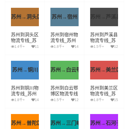
至平谷区运输
至宁洱县运输
至王益区运输
专线哪家好
专线哪家好
专线哪家好
苏州→洞头区
苏州→宿州
苏州→芦溪县
苏州到洞头区
苏州到宿州物
苏州到芦溪县
物流专线_苏
流专线_苏州
物流专线_苏
州到洞头区货
到宿州货运公
州到芦溪县货
1.4千+
11
1.8千+
14
1.5千+
12
运公司_苏州
司_苏州至宿
运公司_苏州
至洞头区运输
州运输专线哪
至芦溪县运输
专线哪家好
家好
专线哪家好
苏州→铜川
苏州→白云鄂博区
苏州→美兰区
苏州到铜川物
苏州到白云鄂
苏州到美兰区
流专线_苏州
博区物流专线
物流专线_苏
到铜川货运公
_苏州到白云
州到美兰区货
1.8千+
14
1.5千+
12
1.8千+
15
司_苏州至铜
鄂博区货运公
运公司_苏州
川运输专线哪
司_苏州至白
至美兰区运输
家好
云鄂博区运输
专线哪家好
专线哪家好
苏州→普陀区
苏州→三门峡
苏州→石河子