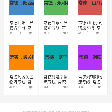
常德→阳西县
常德→永和县
常德→山丹县
常德到阳西县
常德到永和县
常德到山丹县
物流专线_常
物流专线_常
物流专线_常
德到阳西县货
德到永和县货
德到山丹县货
1.1千+
8
881
7
1.3千+
10
运公司_常德
运公司_常德
运公司_常德
至阳西县运输
至永和县运输
至山丹县运输
专线哪家好
专线哪家好
专线哪家好
常德→城关区
常德→遂宁
常德→朝阳
常德到城关区
常德到遂宁物
常德到朝阳物
物流专线_常
流专线_常德
流专线_常德
德到城关区货
到遂宁货运公
到朝阳货运公
910
7
1千+
8
675
5
运公司_常德
司_常德至遂
司_常德至朝
至城关区运输
宁运输专线哪
阳运输专线哪
专线哪家好
家好
家好