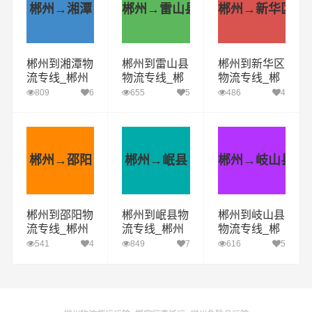
郴州→湘潭
郴州→雷山县
郴州→新华区
郴州到湘潭物
郴州到雷山县
郴州到新华区
流专线_郴州
物流专线_郴
物流专线_郴
到湘潭货运公
州到雷山县货
州到新华区货
809
6
655
5
486
4
司_郴州至湘
运公司_郴州
运公司_郴州
潭运输专线哪
至雷山县运输
至新华区运输
家好
专线哪家好
专线哪家好
郴州→邵阳
郴州→岷县
郴州→岐山县
郴州到邵阳物
郴州到岷县物
郴州到岐山县
流专线_郴州
流专线_郴州
物流专线_郴
到邵阳货运公
到岷县货运公
州到岐山县货
541
4
849
7
616
5
司_郴州至邵
司_郴州至岷
运公司_郴州
阳运输专线哪
县运输专线哪
至岐山县运输
家好
家好
专线哪家好