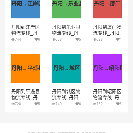
丹阳→江岸区
丹阳→乐业县
丹阳→厦门
丹阳到江岸区
丹阳到乐业县
丹阳到厦门物
物流专线_丹
物流专线_丹
流专线_丹阳
阳到江岸区货
阳到乐业县货
到厦门货运公
744
6
663
5
528
4
运公司_丹阳
运公司_丹阳
司_丹阳至厦
至江岸区运输
至乐业县运输
门运输专线哪
专线哪家好
专线哪家好
家好
丹阳→平遥县
丹阳→城区
丹阳→昭阳区
丹阳到平遥县
丹阳到城区物
丹阳到昭阳区
物流专线_丹
流专线_丹阳
物流专线_丹
阳到平遥县货
到城区货运公
阳到昭阳区货
720
5
740
6
762
6
运公司_丹阳
司_丹阳至城
运公司_丹阳
至平遥县运输
区运输专线哪
至昭阳区运输
专线哪家好
家好
专线哪家好