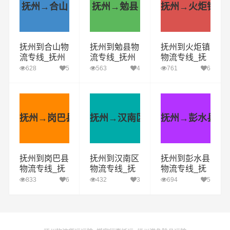
抚州→合山
抚州→勉县
抚州→火炬镇
抚州到合山物
抚州到勉县物
抚州到火炬镇
流专线_抚州
流专线_抚州
物流专线_抚
到合山货运公
到勉县货运公
州到火炬镇货
628
5
563
4
761
6
司_抚州至合
司_抚州至勉
运公司_抚州
山运输专线哪
县运输专线哪
至火炬镇运输
家好
家好
专线哪家好
抚州→岗巴县
抚州→汉南区
抚州→彭水县
抚州到岗巴县
抚州到汉南区
抚州到彭水县
物流专线_抚
物流专线_抚
物流专线_抚
州到岗巴县货
州到汉南区货
州到彭水县货
833
6
432
3
694
5
运公司_抚州
运公司_抚州
运公司_抚州
至岗巴县运输
至汉南区运输
至彭水县运输
专线哪家好
专线哪家好
专线哪家好