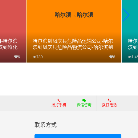
哈尔滨→哈尔滨
-哈尔滨
哈尔滨到凤庆县危险品运输公司-哈尔
哈尔
滨到遵化
滨到凤庆县危险品物流公司-哈尔滨到
滨到
凤庆县危险品专线
雁江
6
789
6
1.
查看详细
拨打手机
微信咨询
拨打电话
联系方式