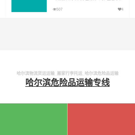
尔滨至东区运输专线，经过多年的风吹雨
507
4
打，哈尔滨到东区货运公司已成为山邦哈尔
滨的优质物流品牌专线
哈尔滨物流货运运输_搬家行李托运_哈尔滨危险品运输
哈尔滨危险品运输专线