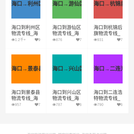
海口→利州区
海口→游仙区
海口→杭锦后旗
海口到利州区
海口到游仙区
海口到杭锦后
物流专线_海
物流专线_海
旗物流专线_
口到利州区货
口到游仙区货
海口到杭锦后
1.2千+
9
876
7
931
7
运公司_海口
运公司_海口
旗货运公司_
至利州区运输
至游仙区运输
海口至杭锦后
专线哪家好
专线哪家好
旗运输专线哪
家好
海口→景泰县
海口→兴山区
海口→二连浩特
海口到景泰县
海口到兴山区
海口到二连浩
物流专线_海
物流专线_海
特物流专线_
口到景泰县货
口到兴山区货
海口到二连浩
957
7
787
6
790
6
运公司_海口
运公司_海口
特货运公司_
至景泰县运输
至兴山区运输
海口至二连浩
专线哪家好
专线哪家好
特运输专线哪
家好