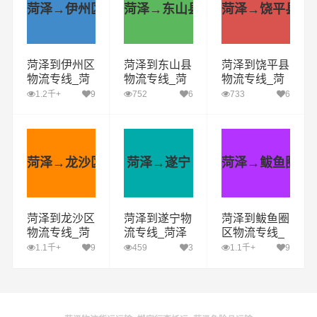
菏泽→伊州区
菏泽→东山县
菏泽→饶平县
菏泽到伊州区
菏泽到东山县
菏泽到饶平县
物流专线_菏
物流专线_菏
物流专线_菏
泽到伊州区货
泽到东山县货
泽到饶平县货
1.2千+
9
752
6
733
6
运公司_菏泽
运公司_菏泽
运公司_菏泽
至伊州区运输
至东山县运输
至饶平县运输
专线哪家好
专线哪家好
专线哪家好
菏泽→龙沙区
菏泽→遂宁
菏泽→鲅鱼圈区
菏泽到龙沙区
菏泽到遂宁物
菏泽到鲅鱼圈
物流专线_菏
流专线_菏泽
区物流专线_
泽到龙沙区货
到遂宁货运公
菏泽到鲅鱼圈
1.1千+
9
459
3
1.1千+
9
运公司_菏泽
司_菏泽至遂
区货运公司_
至龙沙区运输
宁运输专线哪
菏泽至鲅鱼圈
专线哪家好
家好
区运输专线哪
家好