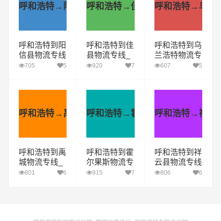
呼和浩特→阳信县
呼和浩特→佳县
呼和浩特→乌兰
呼和浩特到阳
呼和浩特到佳
呼和浩特到乌
信县物流专线
县物流专线_
兰浩特物流专
_呼和浩特到
呼和浩特到佳
线_呼和浩特
705
5
920
7
607
5
阳信县货运公
县货运公司_
到乌兰浩特货
司_呼和浩特
呼和浩特至佳
运公司_呼和
至阳信县运输
县运输专线哪
浩特至乌兰浩
专线哪家好
家好
特运输专线哪
呼和浩特→禹城
呼和浩特→霍尔果斯
呼和浩特→祥云
家好
呼和浩特到禹
呼和浩特到霍
呼和浩特到祥
城物流专线_
尔果斯物流专
云县物流专线
呼和浩特到禹
线_呼和浩特
_呼和浩特到
801
6
915
7
806
6
城货运公司_
到霍尔果斯货
祥云县货运公
呼和浩特至禹
运公司_呼和
司_呼和浩特
城运输专线哪
浩特至霍尔果
至祥云县运输
家好
斯运输专线哪
专线哪家好