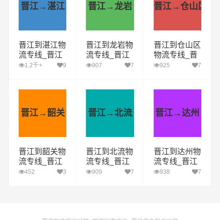
晋江→湛江
晋江→龙岩
晋江→仓山区
晋江到湛江物
晋江到龙岩物
晋江到仓山区
流专线_晋江
流专线_晋江
物流专线_晋
到湛江货运公
到龙岩货运公
江到仓山区货
1.2千+
9
907
7
925
7
司_晋江至湛
司_晋江至龙
运公司_晋江
江运输专线哪
岩运输专线哪
至仓山区运输
家好
家好
专线哪家好
晋江→韶关
晋江→北流
晋江→达州
晋江到韶关物
晋江到北流物
晋江到达州物
流专线_晋江
流专线_晋江
流专线_晋江
到韶关货运公
到北流货运公
到达州货运公
452
3
909
7
938
7
司_晋江至韶
司_晋江至北
司_晋江至达
关运输专线哪
流运输专线哪
州运输专线哪
家好
家好
家好