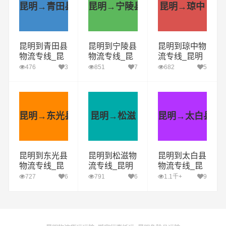
昆明→青田县
昆明→宁陵县
昆明→琼中
昆明到青田县
昆明到宁陵县
昆明到琼中物
物流专线_昆
物流专线_昆
流专线_昆明
明到青田县货
明到宁陵县货
到琼中货运公
476
3
851
7
682
5
运公司_昆明
运公司_昆明
司_昆明至琼
至青田县运输
至宁陵县运输
中运输专线哪
专线哪家好
专线哪家好
家好
昆明→东光县
昆明→松滋
昆明→太白县
昆明到东光县
昆明到松滋物
昆明到太白县
物流专线_昆
流专线_昆明
物流专线_昆
明到东光县货
到松滋货运公
明到太白县货
727
6
791
6
1.1千+
9
运公司_昆明
司_昆明至松
运公司_昆明
至东光县运输
滋运输专线哪
至太白县运输
专线哪家好
家好
专线哪家好