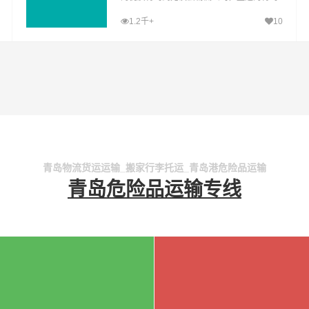
至尤溪县运输专线，经过多年的风吹雨打，
1.2千+
10
青岛到尤溪县货运公司已成为山邦青岛的优
质物流品牌专线
青岛物流货运运输_搬家行李托运_青岛港危险品运输
青岛危险品运输专线