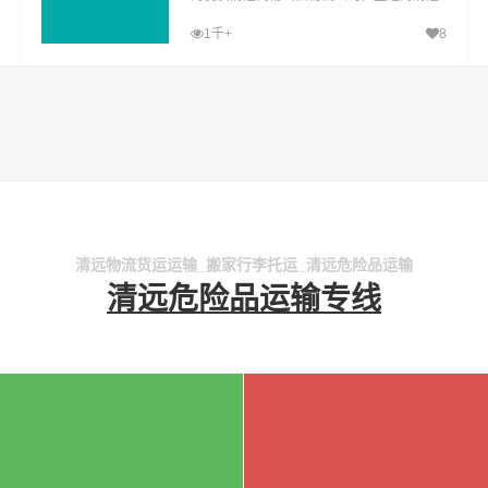
至常山县运输专线，经过多年的风吹雨打，
1千+
8
清远到常山县货运公司已成为山邦清远的优
质物流品牌专线
清远物流货运运输_搬家行李托运_清远危险品运输
清远危险品运输专线