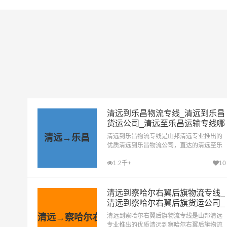
清远到乐昌物流专线_清远到乐昌
货运公司_清远至乐昌运输专线哪
家好
清远→乐昌
清远到乐昌物流专线是山邦清远专业推出的
优质清远到乐昌物流公司，直达的清远至乐
昌运输专线，经过多年的风吹雨打，清远到
1.2千+
10
乐昌货运公司已成为山邦清远的优质物流品
牌专线
清远到察哈尔右翼后旗物流专线_
清远到察哈尔右翼后旗货运公司_
清远至察哈尔右翼后旗运输专线
清远→察哈尔右翼后旗
清远到察哈尔右翼后旗物流专线是山邦清远
哪家好
专业推出的优质清远到察哈尔右翼后旗物流