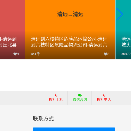
清远→清远
-清远到
清远到六枝特区危险品运输公司-清远
清远
到丘北县
到六枝特区危险品物流公司-清远到六
坡头
枝特区危险品专线
危险
9
1千+
8
877
查看详细
拨打手机
微信咨询
拨打电话
联系方式