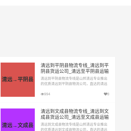
清远到平阴县物流专线_清远到平
阴县货运公司_清远至平阴县运输
专线哪家好
清远→平阴县
清远到平阴县物流专线是山邦清远专业推出
的优质清远到平阴县物流公司，直达的清远
至平阴县运输专线，经过多年的风吹雨打，
994
8
清远到平阴县货运公司已成为山邦清远的优
质物流品牌专线
清远到文成县物流专线_清远到文
成县货运公司_清远至文成县运输
专线哪家好
清远→文成县
清远到文成县物流专线是山邦清远专业推出
的优质清远到文成县物流公司，直达的清远