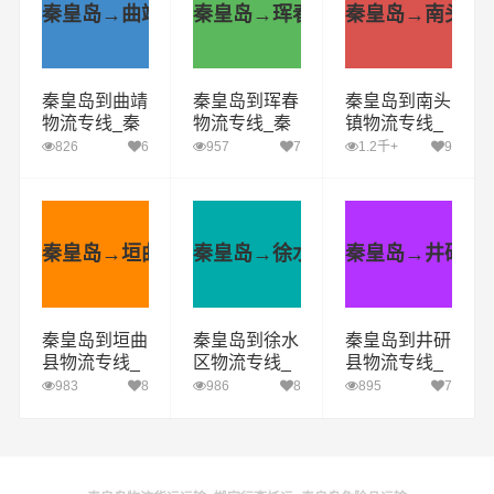
秦皇岛→曲靖
秦皇岛→珲春
秦皇岛→南头镇
秦皇岛到曲靖
秦皇岛到珲春
秦皇岛到南头
物流专线_秦
物流专线_秦
镇物流专线_
皇岛到曲靖货
皇岛到珲春货
秦皇岛到南头
826
6
957
7
1.2千+
9
运公司_秦皇
运公司_秦皇
镇货运公司_
岛至曲靖运输
岛至珲春运输
秦皇岛至南头
专线哪家好
专线哪家好
镇运输专线哪
家好
秦皇岛→垣曲县
秦皇岛→徐水区
秦皇岛→井研县
秦皇岛到垣曲
秦皇岛到徐水
秦皇岛到井研
县物流专线_
区物流专线_
县物流专线_
秦皇岛到垣曲
秦皇岛到徐水
秦皇岛到井研
983
8
986
8
895
7
县货运公司_
区货运公司_
县货运公司_
秦皇岛至垣曲
秦皇岛至徐水
秦皇岛至井研
县运输专线哪
区运输专线哪
县运输专线哪
家好
家好
家好