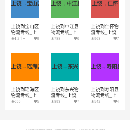
上饶→宝山区
上饶→中江县
上饶→仁怀
上饶到宝山区
上饶到中江县
上饶到仁怀物
物流专线_上
物流专线_上
流专线_上饶
饶到宝山区货
饶到中江县货
到仁怀货运公
1.2千+
9
788
6
963
7
运公司_上饶
运公司_上饶
司_上饶至仁
至宝山区运输
至中江县运输
怀运输专线哪
专线哪家好
专线哪家好
家好
上饶→瑶海区
上饶→东兴
上饶→寿阳县
上饶到瑶海区
上饶到东兴物
上饶到寿阳县
物流专线_上
流专线_上饶
物流专线_上
饶到瑶海区货
到东兴货运公
饶到寿阳县货
655
5
893
7
542
4
运公司_上饶
司_上饶至东
运公司_上饶
至瑶海区运输
兴运输专线哪
至寿阳县运输
专线哪家好
家好
专线哪家好