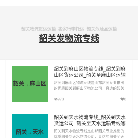
韶关物流货运运输_搬家行李托运_韶关危险品运输
韶关发物流专线
韶关到麻山区物流专线_韶关到麻
山区货运公司_韶关至麻山区运输
专线哪家好
韶关→麻山区
韶关到麻山区物流专线是山邦韶关专业推出
的优质韶关到麻山区物流公司，直达的韶关
至麻山区运输专线，经过多年的风吹雨打，
973
8
韶关到麻山区货运公司已成为山邦韶关的优
质物流品牌专线
韶关到天水物流专线_韶关到天水
货运公司_韶关至天水运输专线哪
家好
韶关→天水
韶关到天水物流专线是山邦韶关专业推出的
优质韶关到天水物流公司，直达的韶关至天