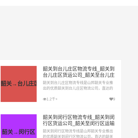
韶关到台儿庄区物流专线_韶关到
台儿庄区货运公司_韶关至台儿庄
区运输专线哪家好
韶关→台儿庄区
韶关到台儿庄区物流专线是山邦韶关专业推
出的优质韶关到台儿庄区物流公司，直达的
韶关至台儿庄区运输专线，经过多年的风吹
1.2千+
9
雨打，韶关到台儿庄区货运公司已成为山邦
韶关的优质物流品牌专线
韶关到闵行区物流专线_韶关到闵
行区货运公司_韶关至闵行区运输
专线哪家好
韶关→闵行区
韶关到闵行区物流专线是山邦韶关专业推出
的优质韶关到闵行区物流公司，直达的韶关