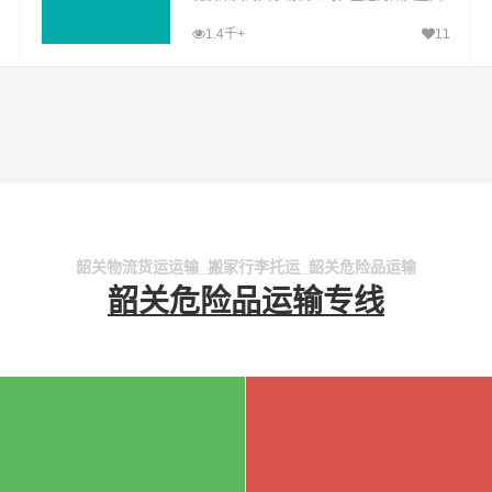
水运输专线，经过多年的风吹雨打，韶关到
1.4千+
11
天水货运公司已成为山邦韶关的优质物流品
牌专线
韶关物流货运运输_搬家行李托运_韶关危险品运输
韶关危险品运输专线