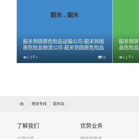
韶关→韶关
韶关到固原危险品运输公司-韶关到固
韶关到珙
原危险品物流公司-韶关到固原危险品
县危险品
专线
专线
1.3千+
10
1.1千+
查看详细
物流专线
韶关站
了解我们
优势业务
公司介绍
韶关危险品