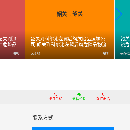
韶关→韶关
韶关到铜
韶关到科尔沁左翼后旗危险品运输公
韶关
仁危险品
司-韶关到科尔沁左翼后旗危险品物流
饶危
公司-韶关到科尔沁左翼后旗危险品专
专线
8
925
7
943
线
查看详细
拨打手机
微信咨询
拨打电话
联系方式