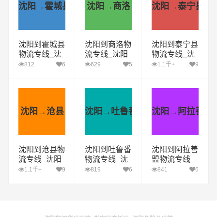
沈阳→霍城县
沈阳→商洛
沈阳→泰宁县
沈阳到霍城县
沈阳到商洛物
沈阳到泰宁县
物流专线_沈
流专线_沈阳
物流专线_沈
阳到霍城县货
到商洛货运公
阳到泰宁县货
812
6
629
5
1.1千+
9
运公司_沈阳
司_沈阳至商
运公司_沈阳
至霍城县运输
洛运输专线哪
至泰宁县运输
专线哪家好
家好
专线哪家好
沈阳→沧县
沈阳→吐鲁番
沈阳→阿拉善盟
沈阳到沧县物
沈阳到吐鲁番
沈阳到阿拉善
流专线_沈阳
物流专线_沈
盟物流专线_
到沧县货运公
阳到吐鲁番货
沈阳到阿拉善
1.1千+
9
819
6
841
6
司_沈阳至沧
运公司_沈阳
盟货运公司_
县运输专线哪
至吐鲁番运输
沈阳至阿拉善
家好
专线哪家好
盟运输专线哪
家好