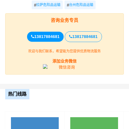
#
#
拉萨危险品运输
台州危险品运输
咨询业务专员
13817884681
13817884681
欢迎与我们联系，希望能为您提供优质物流服务
拉萨到天津的危化品运输公司必须具备高度的安全意识，
添加业务微信
以确保运输过程中不会发生意外。以下是一些建议的安全
意识要点：
1. 严格遵守法律法规：运输危化品时，公司需要严格遵守
热门线路
国家的相关法律法规，如《危险货物道路运输安全管理办
法》等，以确保运输过程的合法性和安全性。
2. 培训与教育：公司需要为所有员工提供定期的安全培训
和教育，确保他们了解危化品的特性和正确的操作方法。