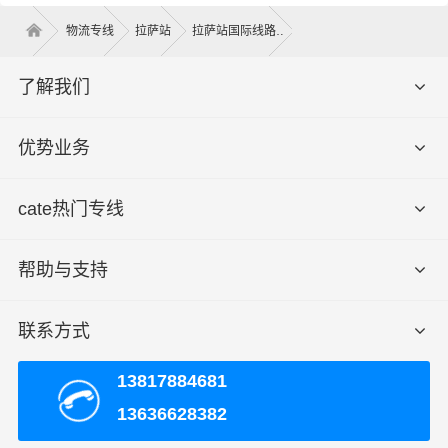
物流专线
拉萨站
拉萨站国际线路
了解我们
优势业务
拉萨到台州危险品物流运输价格
泡货价
cate热门专线
重泡货价
纯重货价
运输时间
专线
格（体
格（体积
格（重量
（几天到
名称
积立
立方）
公斤）
达）
帮助与支持
方）
拉萨 -
电话咨
电话咨询
电话咨询
电话咨询
联系方式
台州
询
13817884681
提货须加
上门
城关区、堆龙德庆区、达孜区、林
上门提货
13636628382
取货
周县、当雄县、尼木县、曲水县、
费，量大
区域
墨竹工卡县