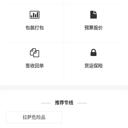
输路线，避开人口密集区、水源保护区等敏感区域。同
时，运输过程中要保持车辆行驶速度，避免疲劳驾驶等危
险行为。
包装打包
预算报价
7. 信息沟通：公司在运输危化品过程中，需要与相关部门
保持信息沟通，如公安、交通、环保等。同时，公司内部
也需要保持信息畅通，以便及时处理突发事件。
8. 安全责任明确：公司需要明确各部门、各岗位的安全责
签收回单
货运保险
任，确保每个环节都有专人负责。同时，公司需要对员工
进行定期考核，以确保安全责任的落实。
9. 保险购买：公司需要购买足够的保险，以应对运输过程
中可能出现的意外情况。
推荐专线
10. 持续改进：公司需要不断总结运输过程中的经验教训，
拉萨危险品
持续改进安全管理工作，以提高危化品运输的安全水平。