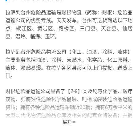
拉萨到台州危险品运输是财根物流（简称：财根）危险品
运输公司的优势专线。天天发车，台州可送货到达以下地
点：椒江区、黄岩区、路桥区、三门县、天台县、仙居
县、温岭、临海、玉环。
拉萨到台州危险品物流公司【化工、油漆、涂料、液体】
主要业务包括油漆、涂料、天燃水、化学品、化工原料、
液体、易燃易爆。在拉萨各区县都可以上门提货，送货上
门。
财根危险品运输公司具备了【2-9】类及剧毒化学品、医疗
废物、强腐蚀性危险化学品桶装、吨桶或袋装危险品运输
资质；拥有各种危险品运输车辆近30辆；拥有6万余平米的
大型现代化物流危险品仓库及相关的配套仓储设备；并拥
展开
有着一支150余人的专业的危险品运输物流的操作团队。