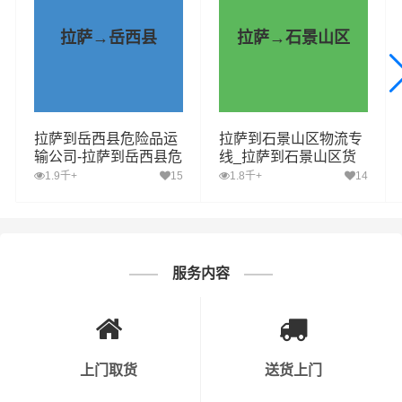
此外，公司还应定期进行安全知识考试，以检验员工的掌
拉萨→岳西县
拉萨→石景山区
握程度。
3. 车辆与设备安全：运输危化品的车辆必须符合国家相关
标准，并且定期进行保养和检查。此外，运输过程中需要
配备必要的安全设备，如灭火器、防毒面具等。
拉萨到岳西县危险品运
拉萨到石景山区物流专
输公司-拉萨到岳西县危
线_拉萨到石景山区货
险品物流公司-拉萨到岳
运公司_拉萨至石景山
1.9千+
15
1.8千+
14
4. 安全操作流程：公司需要制定详细的危化品运输安全操
西县危险品专线
区运输专线哪家好
作流程，确保员工按照规定进行操作。同时，对于装卸、
运输等环节，要有明确的操作规程。
5. 应急预案：公司需要制定应急预案，以应对运输过程中
服务内容
可能出现的意外情况，如交通事故、危化品泄漏等。同
时，公司需要定期进行应急演练，以提高员工的应急处理
能力。
上门取货
送货上门
6. 运输路线规划：运输危化品时，公司需要提前规划好运