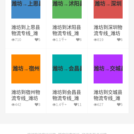
潍坊→上思县
潍坊→沭阳县
潍坊→深圳
潍坊到上思县
潍坊到沭阳县
潍坊到深圳物
物流专线_潍
物流专线_潍
流专线_潍坊
坊到上思县货
坊到沭阳县货
到深圳货运公
710
5
1.1千+
8
819
6
运公司_潍坊
运公司_潍坊
司_潍坊至深
至上思县运输
至沭阳县运输
圳运输专线哪
专线哪家好
专线哪家好
家好
潍坊→宿州
潍坊→会昌县
潍坊→交城县
潍坊到宿州物
潍坊到会昌县
潍坊到交城县
流专线_潍坊
物流专线_潍
物流专线_潍
到宿州货运公
坊到会昌县货
坊到交城县货
442
3
1.4千+
11
627
5
司_潍坊至宿
运公司_潍坊
运公司_潍坊
州运输专线哪
至会昌县运输
至交城县运输
家好
专线哪家好
专线哪家好