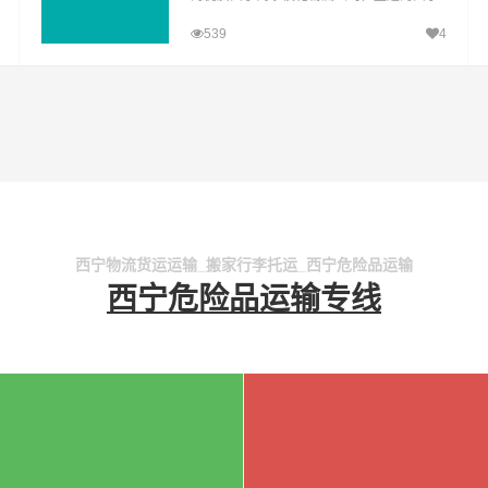
至攀枝花运输专线，经过多年的风吹雨打，
539
4
西宁到攀枝花货运公司已成为山邦西宁的优
质物流品牌专线
西宁物流货运运输_搬家行李托运_西宁危险品运输
西宁危险品运输专线