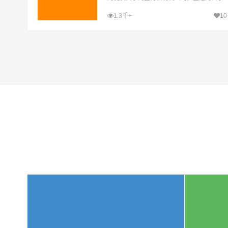
至金秀县运输专线，经过多年的风吹雨打，
1.3千+
10
西宁到金秀县货运公司已成为山邦西宁的优
质物流品牌专线