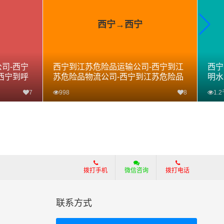
西宁→西宁
司-西宁
西宁到江苏危险品运输公司-西宁到江
西宁
西宁到呼
苏危险品物流公司-西宁到江苏危险品
明水
专线
危险
7
998
8
1.
查看详细
拨打手机
微信咨询
拨打电话
联系方式