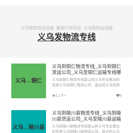
义乌物流货运运输_搬家行李托运_义乌危险品运输
义乌发物流专线
义乌到铜仁物流专线_义乌到铜仁
货运公司_义乌至铜仁运输专线哪
家好
义乌→铜仁
义乌到铜仁物流专线是山邦义乌专业推出的
优质义乌到铜仁物流公司，直达的义乌至铜
仁运输专线，经过多年的风吹雨打，义乌到
1.1千+
9
铜仁货运公司已成为山邦义乌的优质物流品
牌专线
义乌到陵川县物流专线_义乌到陵
川县货运公司_义乌至陵川县运输
专线哪家好
义乌→陵川县
义乌到陵川县物流专线是山邦义乌专业推出
的优质义乌到陵川县物流公司，直达的义乌