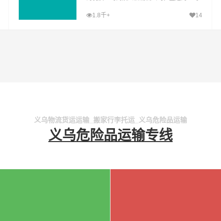
至陵川县运输专线，经过多年的风吹雨打，
1.8千+
14
义乌到陵川县货运公司已成为山邦义乌的优
质物流品牌专线
义乌物流货运运输_搬家行李托运_义乌危险品运输
义乌危险品运输专线