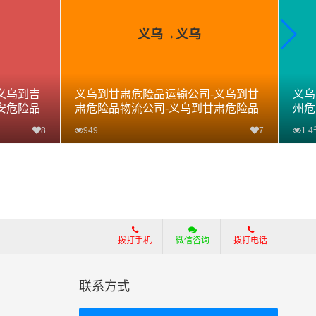
义乌→义乌
义乌到吉
义乌到甘肃危险品运输公司-义乌到甘
义乌
安危险品
肃危险品物流公司-义乌到甘肃危险品
州危
专线
专线
8
949
7
1.
查看详细
拨打手机
微信咨询
拨打电话
联系方式