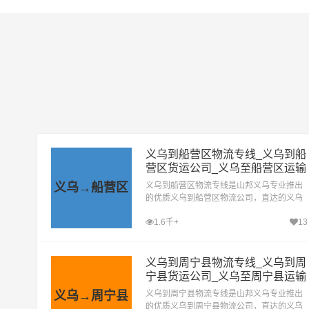
义乌到船营区物流专线_义乌到船
营区货运公司_义乌至船营区运输
专线哪家好
义乌→船营区
义乌到船营区物流专线是山邦义乌专业推出
的优质义乌到船营区物流公司，直达的义乌
至船营区运输专线，经过多年的风吹雨打，
1.6千+
13
义乌到船营区货运公司已成为山邦义乌的优
质物流品牌专线
义乌到周宁县物流专线_义乌到周
宁县货运公司_义乌至周宁县运输
专线哪家好
义乌→周宁县
义乌到周宁县物流专线是山邦义乌专业推出
的优质义乌到周宁县物流公司，直达的义乌