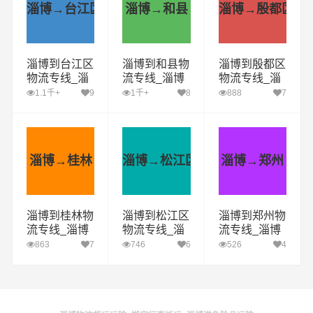
淄博→台江区
淄博→和县
淄博→殷都区
淄博到台江区
淄博到和县物
淄博到殷都区
物流专线_淄
流专线_淄博
物流专线_淄
博到台江区货
到和县货运公
博到殷都区货
1.1千+
9
1千+
8
888
7
运公司_淄博
司_淄博至和
运公司_淄博
至台江区运输
县运输专线哪
至殷都区运输
专线哪家好
家好
专线哪家好
淄博→桂林
淄博→松江区
淄博→郑州
淄博到桂林物
淄博到松江区
淄博到郑州物
流专线_淄博
物流专线_淄
流专线_淄博
到桂林货运公
博到松江区货
到郑州货运公
863
7
746
6
526
4
司_淄博至桂
运公司_淄博
司_淄博至郑
林运输专线哪
至松江区运输
州运输专线哪
家好
专线哪家好
家好