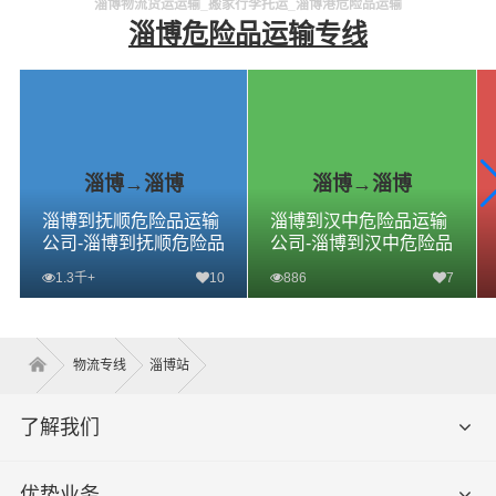
淄博物流货运运输_搬家行李托运_淄博港危险品运输
淄博危险品运输专线
淄博→淄博
淄博→淄博
淄博到抚顺危险品运输
淄博到汉中危险品运输
公司-淄博到抚顺危险品
公司-淄博到汉中危险品
物流公司-淄博到抚顺危
物流公司-淄博到汉中危
1.3千+
10
886
7
险品专线
险品专线
查看详细
查看详细
物流专线
淄博站
了解我们
优势业务