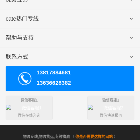
cate热门专线
帮助与支持
联系方式
13817884681
13636628382
微信客服1
微信客服2
微信在线咨询
微信快速报价
物流专线,物流货运,专线物流
（
你是否需要这样的网站
）