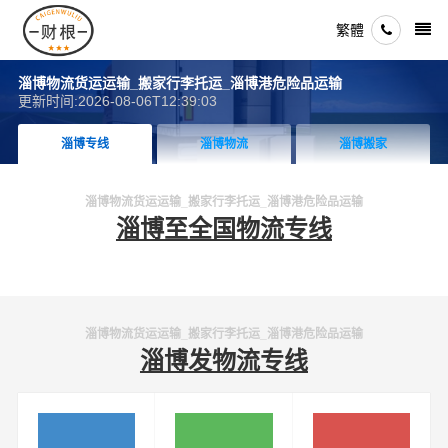
繁體
淄博物流货运运输_搬家行李托运_淄博港危险品运输
更新时间:2026-08-06T12:39:03
淄博专线
淄博物流
淄博搬家
淄博物流货运运输_搬家行李托运_淄博港危险品运输
淄博至全国物流专线
淄博物流货运运输_搬家行李托运_淄博港危险品运输
淄博发物流专线