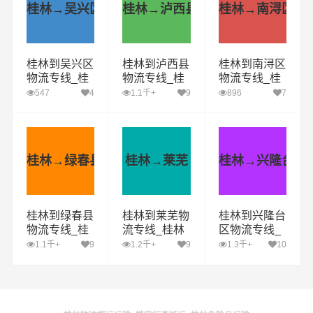
桂林→吴兴区
桂林→泸西县
桂林→南浔区
桂林到吴兴区
桂林到泸西县
桂林到南浔区
物流专线_桂
物流专线_桂
物流专线_桂
林到吴兴区货
林到泸西县货
林到南浔区货
547
4
1.1千+
9
896
7
运公司_桂林
运公司_桂林
运公司_桂林
至吴兴区运输
至泸西县运输
至南浔区运输
专线哪家好
专线哪家好
专线哪家好
桂林→绿春县
桂林→莱芜
桂林→兴隆台区
桂林到绿春县
桂林到莱芜物
桂林到兴隆台
物流专线_桂
流专线_桂林
区物流专线_
林到绿春县货
到莱芜货运公
桂林到兴隆台
1.1千+
9
1.2千+
9
1.3千+
10
运公司_桂林
司_桂林至莱
区货运公司_
至绿春县运输
芜运输专线哪
桂林至兴隆台
专线哪家好
家好
区运输专线哪
家好