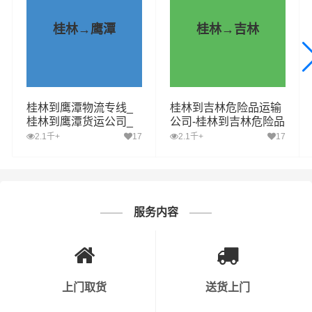
此外，公司还应定期进行安全知识考试，以检验员工的掌
桂林→鹰潭
桂林→吉林
握程度。
3. 车辆与设备安全：运输危化品的车辆必须符合国家相关
标准，并且定期进行保养和检查。此外，运输过程中需要
配备必要的安全设备，如灭火器、防毒面具等。
桂林到鹰潭物流专线_
桂林到吉林危险品运输
桂林到鹰潭货运公司_
公司-桂林到吉林危险品
桂林至鹰潭运输专线哪
物流公司-桂林到吉林危
2.1千+
17
2.1千+
17
4. 安全操作流程：公司需要制定详细的危化品运输安全操
家好
险品专线
作流程，确保员工按照规定进行操作。同时，对于装卸、
运输等环节，要有明确的操作规程。
5. 应急预案：公司需要制定应急预案，以应对运输过程中
服务内容
可能出现的意外情况，如交通事故、危化品泄漏等。同
时，公司需要定期进行应急演练，以提高员工的应急处理
能力。
上门取货
送货上门
6. 运输路线规划：运输危化品时，公司需要提前规划好运