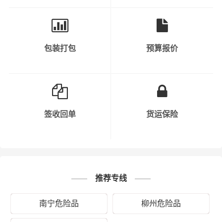
输路线，避开人口密集区、水源保护区等敏感区域。同
时，运输过程中要保持车辆行驶速度，避免疲劳驾驶等危
险行为。
包装打包
预算报价
7. 信息沟通：公司在运输危化品过程中，需要与相关部门
保持信息沟通，如公安、交通、环保等。同时，公司内部
也需要保持信息畅通，以便及时处理突发事件。
8. 安全责任明确：公司需要明确各部门、各岗位的安全责
签收回单
货运保险
任，确保每个环节都有专人负责。同时，公司需要对员工
进行定期考核，以确保安全责任的落实。
9. 保险购买：公司需要购买足够的保险，以应对运输过程
中可能出现的意外情况。
推荐专线
10. 持续改进：公司需要不断总结运输过程中的经验教训，
南宁危险品
柳州危险品
持续改进安全管理工作，以提高危化品运输的安全水平。