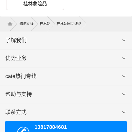
桂林危险品
物流专线
桂林站
桂林站国际线路
了解我们
桂林到韶关危险品物流运输价格
优势业务
泡货价
重泡货价
纯重货价
运输时间
专线
格（体
格（体积
格（重量
（几天到
名称
积立
cate热门专线
立方）
公斤）
达）
方）
桂林 -
电话咨
帮助与支持
电话咨询
电话咨询
电话咨询
韶关
询
联系方式
秀峰区、叠彩区、象山区、七星
提货须加
上门
区、雁山区、临桂区、阳朔县、灵
上门提货
13817884681
取货
川县、全州县、兴安县、永福县、
费，量大