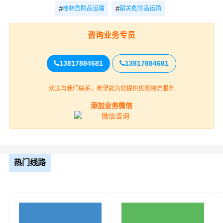
#
#
桂林危险品运输
韶关危险品运输
咨询业务专员
13817884681
13817884681
欢迎与我们联系，希望能为您提供优质物流服务
桂林到天津的危化品运输公司必须具备高度的安全意识，
添加业务微信
以确保运输过程中不会发生意外。以下是一些建议的安全
意识要点：
1. 严格遵守法律法规：运输危化品时，公司需要严格遵守
热门线路
国家的相关法律法规，如《危险货物道路运输安全管理办
法》等，以确保运输过程的合法性和安全性。
2. 培训与教育：公司需要为所有员工提供定期的安全培训
和教育，确保他们了解危化品的特性和正确的操作方法。