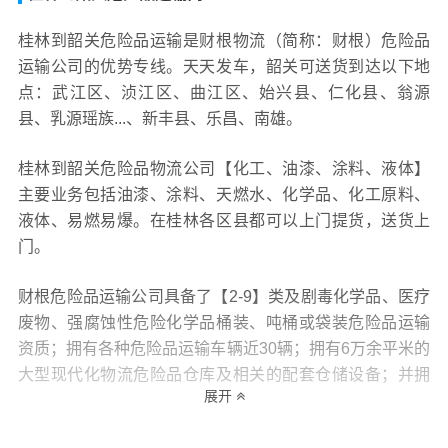
桂林到韶关危险品运输是财根物流（简称：财根）危险品
运输公司的优势专线。天天发车，韶关可送货到达以下地
点：武江区、浈江区、曲江区、始兴县、仁化县、翁源
县、乳源瑶族...、新丰县、乐昌、南雄。
桂林到韶关危险品物流公司【化工、油漆、涂料、液体】
主要业务包括油漆、涂料、天燃水、化学品、化工原料、
液体、易燃易爆。在桂林各区县都可以上门提货，送货上
门。
财根危险品运输公司具备了【2-9】类及剧毒化学品、医疗
废物、强腐蚀性危险化学品桶装、吨桶或袋装危险品运输
资质；拥有各种危险品运输车辆近30辆；拥有6万余平米的
大型现代化物流危险品仓库及相关的配套仓储设备；并拥
展开
有着一支150余人的专业的危险品运输物流的操作团队。