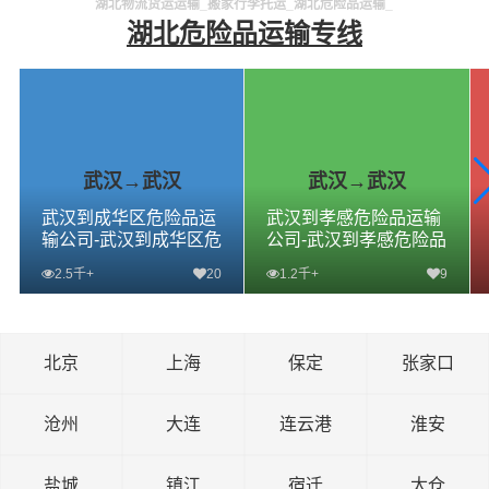
湖北物流货运运输_搬家行李托运_湖北危险品运输_
湖北危险品运输专线
武汉→武汉
武汉→武汉
武汉到成华区危险品运
武汉到孝感危险品运输
输公司-武汉到成华区危
公司-武汉到孝感危险品
险品物流公司-武汉到成
物流公司-武汉到孝感危
2.5千+
20
1.2千+
9
华区危险品专线
险品专线
查看详细
查看详细
北京
上海
保定
张家口
沧州
大连
连云港
淮安
盐城
镇江
宿迁
太仓