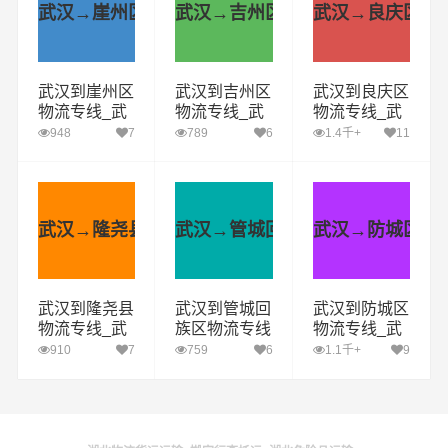
武汉→崖州区
武汉→吉州区
武汉→良庆区
武汉到崖州区
武汉到吉州区
武汉到良庆区
物流专线_武
物流专线_武
物流专线_武
汉到崖州区货
汉到吉州区货
汉到良庆区货
948
7
789
6
1.4千+
11
运公司_武汉
运公司_武汉
运公司_武汉
至崖州区运输
至吉州区运输
至良庆区运输
专线哪家好
专线哪家好
专线哪家好
武汉→隆尧县
武汉→管城回族区
武汉→防城区
武汉到隆尧县
武汉到管城回
武汉到防城区
物流专线_武
族区物流专线
物流专线_武
汉到隆尧县货
_武汉到管城
汉到防城区货
910
7
759
6
1.1千+
9
运公司_武汉
回族区货运公
运公司_武汉
至隆尧县运输
司_武汉至管
至防城区运输
专线哪家好
城回族区运输
专线哪家好
专线哪家好