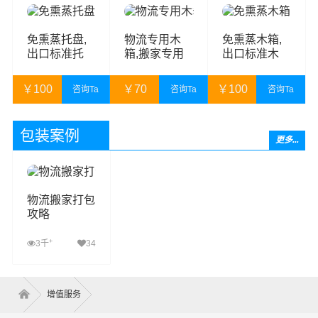
￥
30
￥
10
￥
60
免熏蒸托盘,
物流专用木
免熏蒸木箱,
出口标准托
箱,搬家专用
出口标准木
盘,出口专用
木箱,搬家打
箱,出口专用
托盘
木箱,物流打
木箱
￥
100
￥
70
￥
100
咨询Ta
咨询Ta
咨询Ta
木箱
￥
110
￥
80
￥
110
包装案例
更多...
物流搬家打包
攻略
+
3千
34
查看详细
增值服务