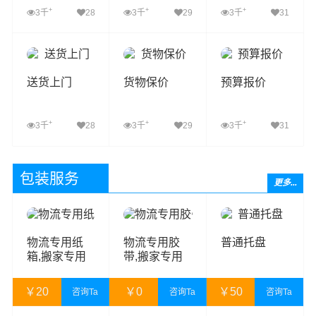
+
+
+
3千
28
3千
29
3千
31
查看详细
查看详细
查看详细
送货上门
货物保价
预算报价
+
+
+
3千
28
3千
29
3千
31
查看详细
查看详细
查看详细
包装服务
更多...
物流专用纸
物流专用胶
普通托盘
箱,搬家专用
带,搬家专用
纸箱,物流纸
胶带,打包胶
箱,搬家纸箱,
带,封箱胶带
￥
20
￥
0
￥
50
咨询Ta
咨询Ta
咨询Ta
搬家打包纸箱