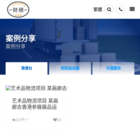
繁體
案例分享
案例分享
港澳台
危险品运输
仓储服务
艺术品物流项目 某画
廊去香港参展展品运
输及油画包装服务
+
3.9千+
32
查看详细