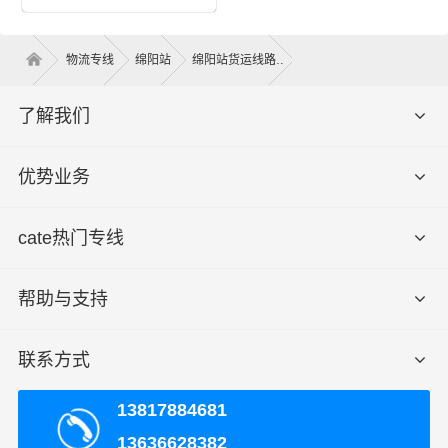
专业运输团队，全程跟踪
：财根物流公司拥有一
支经验丰富、专业素质过硬的物流运输团队，他
物流专线
绵阳站
绵阳站货运线路
们熟知绵阳到岳阳的专线运输路线和交通规划，
能够快速准确地选择最佳线路，确保货物安全快
了解我们
速送达岳阳。全程跟踪运输过程，及时向客户提
供货物运输状态，让客户随时了解货物的位置。
优势业务
安全可靠，保障货物完好
：财根物流公司注重货
物的安全性，通过密封包装、固定保护等措施，
cate热门专线
确保货物在运输过程中不受损坏。同时，我们的
运输车辆都经过严格的检测和维护，保证车辆的
正常运行和安全性，为货物提供保障。
帮助与支持
灵活多样，满足个性需求
：绵阳到岳阳物流专线
提供灵活多样的物流运输服务，根据客户的需
联系方式
求，提供不同种类的运输车辆和配送方案。无论
是大批量货物的集装箱运输，还是小批量货物的
13817884681
零担运输，我们都能够根据客户需求提供最合适
13636628382
的运输方案。