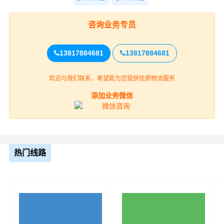
咨询业务专员
同时，为了方便广大客户从绵阳物流到岳阳的不同运输时
13817884681
13817884681
效和物流成本要求，财根物流公司特推出绵阳到岳阳物流
多种运输方式，以此来降低从绵阳到岳阳运输的物流成
欢迎与我们联系，希望能为您提供优质物流服务
本，提高由绵阳发货到岳阳的物流效率，以便为新老客户
添加业务微信
提供更加优质完善的一站式从
绵阳到岳阳
门到门物流运输
服务！
财根物流公司在涪城区、游仙区、安州区、三台县、盐亭
县、梓潼县、北川县、平武县等地具有优势的物流网络资
热门线路
源，依靠岳阳楼区、云溪区、君山区、岳阳县、华容县、
湘阴县、平江县、汨罗、临湘为转运中心，业务覆盖公路
汽车快运，铁路特快运输，航空货运代理，仓储物流配
送，产品物流，项目物流，并提供上门取货，送货到门，
货物打包，门到门运输等物流相关增值服务，同时在行业