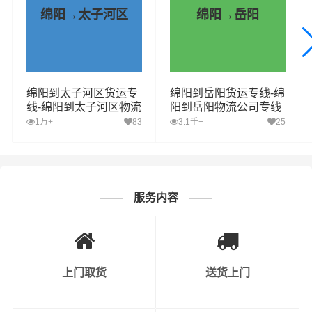
内率先开通绵阳至岳阳的物流专线往返运输业务，简化了
绵阳→太子河区
绵阳→岳阳
货物进出口操作流程，减少了货物在途时间，提高了货物
流通效率。公司秉承优质服务的核心价值观，将一如既往
地为更多的人和企业提供到更优质的绵阳到岳阳物流专线
运输服务。
绵阳到太子河区货运专
绵阳到岳阳货运专线-绵
线-绵阳到太子河区物流
阳到岳阳物流公司专线
财根物流公司秉承用心呵护，值得托付的服务理念，凭借
公司专线直达
直达
1万+
83
3.1千+
25
绵阳到岳阳物流的优质平台，始终致力于为客户提供优质
高效的绵阳到岳阳货运专线运输服务。绵阳到岳阳货运专
线是财根物流公司的优质品牌服务，我们一直多年的在为
各行各业提供我们的物流服务，也得到了很多客户的认可
服务内容
和口碑相传，如果您有意向选择我们，我们非常乐意为您
解决物流相关问题。当然，还有很多优秀的物流公司也提
供从绵阳发物流到岳阳的运输服务，您也可以多多咨询，
找到合适您的物流服务商。
上门取货
送货上门
优质
绵阳到岳阳物流公司
，专业绵阳到岳阳物流专线运输