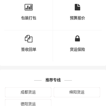
（上门取货 送货到门）从绵阳发货运去岳阳、绵阳发物流
到岳阳，一站式
绵阳到岳阳直达专线物流
。
包装打包
预算报价
签收回单
货运保险
一站式物流运输服务，欢迎与我们联系
推荐专线
物流专线服务，快速高效
：绵阳到岳阳物流公司
提供全面的物流运输服务，车型齐全，为您提供
快速、高效、安全的货物配送服务。我们拥有多
成都货运
绵阳货运
种类型的运输车辆，包括大型货车、小型货车、
冷藏车等，能够满足不同货物的运输需求。
德阳货运