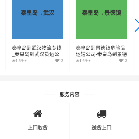
了货物在途时间，提高了物流运输效率，可为客户提供货
物分拣整理、包装、搬运装卸、运输仓储、末端派送等—
秦皇岛→武汉
秦皇岛→景德镇
站式（门对门）的专业物流服务
财根秦皇岛物流运营部，致力于提供更具有自身优势的秦
皇岛到武汉运输专线资源，致力于提供更优质的秦皇岛至
秦皇岛到武汉物流专线
秦皇岛到景德镇危险品
武汉物流专线服务，每一次的运输，财根秦皇岛物流都要
_秦皇岛到武汉货运公
运输公司-秦皇岛到景德
站在客户的角度综合考虑时效、安全性、价格，为客户选
司_秦皇岛至武汉运输
镇危险品物流公司-秦皇
1.6千+
13
1.6千+
13
专线哪家好
岛到景德镇危险品专线
择合适、及时、便宜的
物流,物流公司,货运公司,发全国物
流,物流运输
方案，让客户托运的货物“安全、快捷，准时”
的送到收货人手中，使客户真正享受省钱、省事、省心并
具有保障的秦皇岛到武汉货物运输服务。
服务内容
上门取货
送货上门