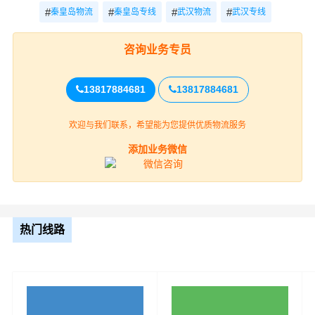
态度决定财根秦皇岛的高度”服务理念，积极研发和引进具
#
#
#
#
秦皇岛物流
秦皇岛专线
武汉物流
武汉专线
有高科技含量的信息技术与设备来提升秦皇岛到武汉物流
专线服务水准。
咨询业务专员
13817884681
13817884681
欢迎与我们联系，希望能为您提供优质物流服务
添加业务微信
财根秦皇岛物流作为专业、放心的秦皇岛到武汉货运公司
热门线路
服务商，为了保证秦皇岛到武汉货物运输更加安全、及
时、高效的运营，进一步提高财根秦皇岛综合竞争力，公
司在武汉专门设立了办事机构，并备有专业的物流专员与
您及时沟通，为您提供从秦皇岛到武汉的物流运输相关延
伸服务，极大的保障了货物的准时到达和及时派送，缩短