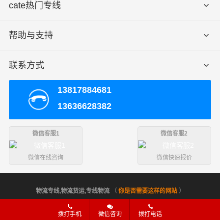
cate热门专线
武
汉
帮助与支持
优
质
致电沟通
致电沟通
致电沟通
快
元/票
元/公斤
元/立方
联系方式
运
13817884681
优
13636628382
质
致电沟通
致电沟通
致电沟通
冷
元/票
元/公斤
元/立方
藏
微信客服1
微信客服2
取
秦皇岛
微信在线咨询
微信快速报价
货
海港区、山海关区、北戴河区、抚宁区、青龙县、昌黎
区
县、卢龙县
域
物流专线,物流货运,专线物流
（
你是否需要这样的网站
）
送
武汉
拨打手机
微信咨询
拨打电话
货
天门、潜江、江岸区、江汉区、硚口区、汉阳区、武昌