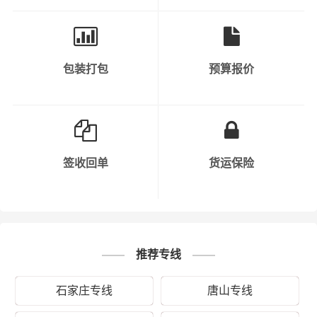
包装打包
预算报价
秉承“用心呵护，值得托付”的服务理念，在秦皇岛的海港
区、山海关区、北戴河区、抚宁区、青龙县、昌黎县、卢
龙县及周边都可以上门提货，凭借秦皇岛到武汉物流公司
优质平台，一如既往地为客户提供优质高效的运输服务。
“一寸光阴一寸金，寸金难买寸光阴”，财根秦皇岛物流及时
把握时代脉搏，适时推出秦皇岛发武汉的物流专线直达运
签收回单
货运保险
输服务，在财根秦皇岛物流的细心运营下，逐步发展成具
有严谨务实、创新高效的专业物流运作和管理团队，并得
到业界的广泛认同。财根秦皇岛物流运输产品涵盖：蔬
菜、水果、家具、展柜、苗木、电子产品、服装、机械设
备、钢材、食品、化纤、电子产品、家具、健身器械、五
推荐专线
金材料、贵重货物、易碎物品等。
石家庄专线
唐山专线
“两地之复，来而往以”，为保证从秦皇岛运输到武汉的货物