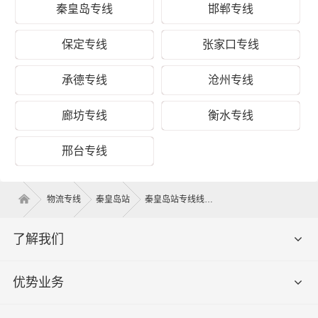
秦皇岛专线
邯郸专线
能够准时、准点到达武汉的天门、潜江、江岸区、江汉
区、硚口区、汉阳区、武昌区、青山区、洪山区、东西湖
保定专线
张家口专线
区、汉南区、蔡甸区、江夏区、黄陂区、新洲区、仙桃等
区域，让客户享受人在家中坐，货在全国走的物流体验。
承德专线
沧州专线
所派遣的两名司机对秦皇岛去武汉所经过的运输路线都了
然于胸、轻车熟路，并且轮班驾驶，中间不经停、不间
廊坊专线
衡水专线
歇。财根秦皇岛物流凭借专业的物流方案规划能力、丰富
的物流运输资源整合能力，以秦皇岛到武汉物流运输为基
邢台专线
础，以建设现代秦皇岛到武汉专线物流为核心，通过专注
精细化物流、差异化物流来提升核心竞争力，脚踏实地让
客户体验到及时、准确、高效的服务品质，使企业更加集
物流专线
秦皇岛站
秦皇岛站专线线路
中精力发展自身的生产销售业务，创造更多的价值。
了解我们
运价参考：
优势业务
秦
皇
岛-
起步价格
重货价格
泡货价格