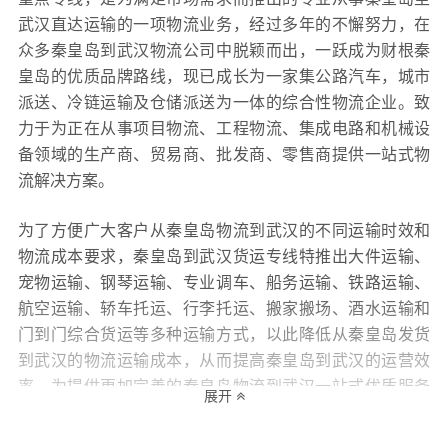
武汉直达运输的一项物流业务，经过多年的不懈努力，在
众多秦皇岛到武汉物流公司中脱颖而出，一跃成为财根秦
皇岛的优质品牌路线，现已成长为一家集公路汽车，城市
派送、冷链运输及仓储派送为一体的综合性物流企业。致
力于为正在从事项目物流、工程物流、集成电路和机械设
备领域的生产商、贸易商、批发商、零售商提供一站式物
流解决方案。
为了方便广大客户从秦皇岛物流到武汉的不同运输时效和
物流成本要求，秦皇岛到武汉货运专线特推出大件运输、
宠物运输、钢琴运输、专业调车、船务运输、铁路运输、
航空运输、轿车托运、行李托运、搬家搬场、酒水运输和
门到门综合货运等多种运输方式，以此降低从秦皇岛发货
到武汉的物流运输成本，从而提高秦皇岛到武汉的运营效
率，为提供更加完善的秦皇岛物流到武汉一站式优质服务
展开
打下坚实的基础！财根秦皇岛物流还十分专注服务质量的
提升，坚持用“专业的服务决定财根秦皇岛的生命，专注的