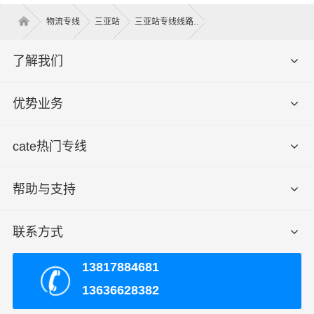
享受人在家中坐，货在全国走的物流体验。所派遣的两名
物流专线
三亚站
三亚站专线线路
司机对三亚去乡宁县所经过的运输路线都了然于胸、轻车
熟路，并且轮班驾驶，中间不经停、不间歇。财根三亚物
了解我们
流凭借专业的物流方案规划能力、丰富的物流运输资源整
合能力，以三亚到乡宁县物流运输为基础，以建设现代三
亚到乡宁县专线物流为核心，通过专注精细化物流、差异
优势业务
化物流来提升核心竞争力，脚踏实地让客户体验到及时、
准确、高效的服务品质，使企业更加集中精力发展自身的
cate热门专线
生产销售业务，创造更多的价值。
运价参考：
帮助与支持
联系方式
三
亚-
乡
起步价格
重货价格
泡货价格
13817884681
宁
县
13636628382