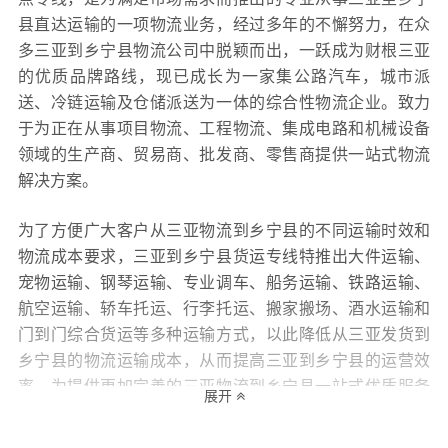
县直达运输的一项物流业务，经过多年的不懈努力，在众
多三亚到乡宁县物流公司中脱颖而出，一跃成为财根三亚
的优质品牌路线，现已成长为一家集公路汽车，城市派
送、冷链运输及仓储派送为一体的综合性物流企业。致力
于为正在从事项目物流、工程物流、集成电路和机械设备
领域的生产商、贸易商、批发商、零售商提供一站式物流
解决方案。
为了方便广大客户从三亚物流到乡宁县的不同运输时效和
物流成本要求，三亚到乡宁县货运专线特推出大件运输、
宠物运输、钢琴运输、专业调车、船务运输、铁路运输、
航空运输、轿车托运、行李托运、搬家搬场、酒水运输和
门到门综合货运等多种运输方式，以此降低从三亚发货到
乡宁县的物流运输成本，从而提高三亚到乡宁县的运营效
率，为提供更加完善的三亚物流到乡宁县一站式优质服务
展开
打下坚实的基础！财根三亚物流还十分专注服务质量的提
升，坚持用“专业的服务决定财根三亚的生命，专注的态度