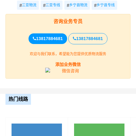
决定财根三亚的高度”服务理念，积极研发和引进具有高科
#
#
#
#
三亚物流
三亚专线
乡宁县物流
乡宁县专线
技含量的信息技术与设备来提升三亚到乡宁县物流专线服
务水准。
咨询业务专员
13817884681
13817884681
欢迎与我们联系，希望能为您提供优质物流服务
添加业务微信
财根三亚物流作为专业、放心的三亚到乡宁县货运公司服
热门线路
务商，为了保证三亚到乡宁县货物运输更加安全、及时、
高效的运营，进一步提高财根三亚综合竞争力，公司在乡
宁县专门设立了办事机构，并备有专业的物流专员与您及
时沟通，为您提供从三亚到乡宁县的物流运输相关延伸服
务，极大的保障了货物的准时到达和及时派送，缩短了货