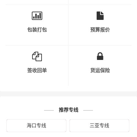
包装打包
预算报价
秉承“用心呵护，值得托付”的服务理念，在三亚的海棠区、
吉阳区、天涯区、崖州区及周边都可以上门提货，凭借三
亚到乡宁县物流公司优质平台，一如既往地为客户提供优
质高效的运输服务。“一寸光阴一寸金，寸金难买寸光阴”，
财根三亚物流及时把握时代脉搏，适时推出三亚发乡宁县
的物流专线直达运输服务，在财根三亚物流的细心运营
签收回单
货运保险
下，逐步发展成具有严谨务实、创新高效的专业物流运作
和管理团队，并得到业界的广泛认同。财根三亚物流运输
产品涵盖：蔬菜、水果、家具、展柜、苗木、电子产品、
服装、机械设备、钢材、食品、化纤、电子产品、家具、
健身器械、五金材料、贵重货物、易碎物品等。
推荐专线
“两地之复，来而往以”，为保证从三亚运输到乡宁县的货物
海口专线
三亚专线
能够准时、准点到达乡宁县的乡宁县(全境)等区域，让客户