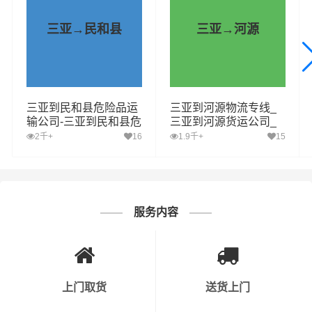
物在途时间，提高了物流运输效率，可为客户提供货物分
拣整理、包装、搬运装卸、运输仓储、末端派送等—站式
三亚→民和县
三亚→河源
（门对门）的专业物流服务
财根三亚物流运营部，致力于提供更具有自身优势的三亚
到乡宁县运输专线资源，致力于提供更优质的三亚至乡宁
三亚到民和县危险品运
三亚到河源物流专线_
县物流专线服务，每一次的运输，财根三亚物流都要站在
输公司-三亚到民和县危
三亚到河源货运公司_
客户的角度综合考虑时效、安全性、价格，为客户选择合
险品物流公司-三亚到民
三亚至河源运输专线哪
2千+
16
1.9千+
15
和县危险品专线
家好
适、及时、便宜的
物流,物流公司,货运公司,发全国物流,物
流运输
方案，让客户托运的货物“安全、快捷，准时”的送到
收货人手中，使客户真正享受省钱、省事、省心并具有保
障的三亚到乡宁县货物运输服务。
服务内容
上门取货
送货上门