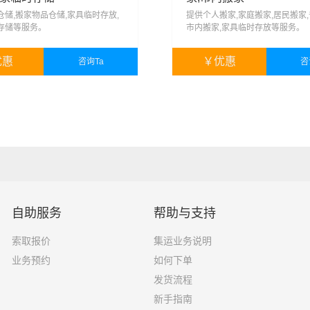
仓储,搬家物品仓储,家具临时存放,
提供个人搬家,家庭搬家,居民搬家,
存储等服务。
市内搬家,家具临时存放等服务。
优惠
￥
优惠
咨询Ta
咨
暂无
￥
暂无
自助服务
帮助与支持
索取报价
集运业务说明
业务预约
如何下单
发货流程
新手指南