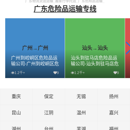
广东物流货运运输_搬家行李托运_广东危险品运输_
广东危险品运输专线
广州→广州
汕头→汕头
广州到崆峒区危险品运
汕头到驻马店危险品运
输公司-广州到崆峒区危
输公司-汕头到驻马店危
险品物流公司-广州到崆
险品物流公司-汕头到驻
1.2千+
9
1.2千+
9
峒区危险品专线
马店危险品专线
查看详细
查看详细
重庆
保定
无锡
扬州
昆山
江阴
温州
嘉兴
湖州
台州
芜湖
福州