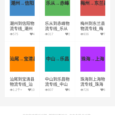
潮州→信阳
乐从→赤峰
梅州→东兰县
潮州到信阳物
乐从到赤峰物
梅州到东兰县
流专线_潮州
流专线_乐从
物流专线_梅
到信阳货运公
到赤峰货运公
州到东兰县货
575
4
317
2
936
7
司_潮州至信
司_乐从至赤
运公司_梅州
阳运输专线哪
峰运输专线哪
至东兰县运输
家好
家好
专线哪家好
汕尾→宝清县
中山→乐昌
珠海→上海
汕尾到宝清县
中山到乐昌物
珠海到上海物
物流专线_汕
流专线_中山
流专线_珠海
尾到宝清县货
到乐昌货运公
到上海货运公
1.2千+
10
807
6
726
6
运公司_汕尾
司_中山至乐
司_珠海至上
至宝清县运输
昌运输专线哪
海运输专线哪
专线哪家好
家好
家好