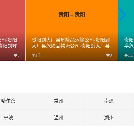
贵阳→贵阳
司-贵阳
贵阳到大厂县危险品运输公司-贵阳到
贵阳
贵阳到呼
大厂县危险品物流公司-贵阳到大厂县
亭危
危险品专线
专线
5
1千+
8
1.
查看详细
哈尔滨
常州
南通
宁波
温州
湖州