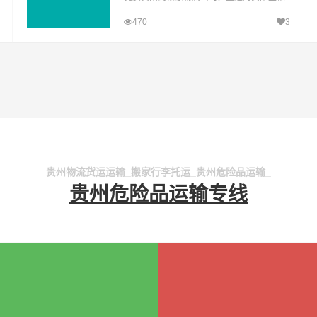
原运输专线，经过多年的风吹雨打，贵阳到
470
3
松原货运公司已成为山邦贵阳的优质物流品
牌专线
贵州物流货运运输_搬家行李托运_贵州危险品运输_
贵州危险品运输专线