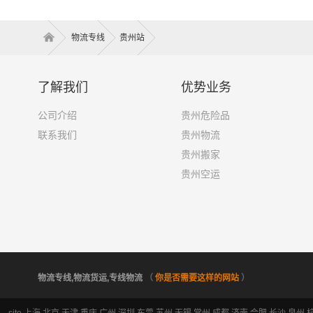
物流专线
贵州站
了解我们
优势业务
公司介绍
贵州危险品
联系我们
贵州物流
贵州搬家
贵州空运
物流专线,物流货运,专线物流
（
你是否需要这样的网站
）
site
上海
北京
天津
重庆
广州
深圳
东莞
苏州
无锡
常州
成都
济南
合肥
长沙
泉州