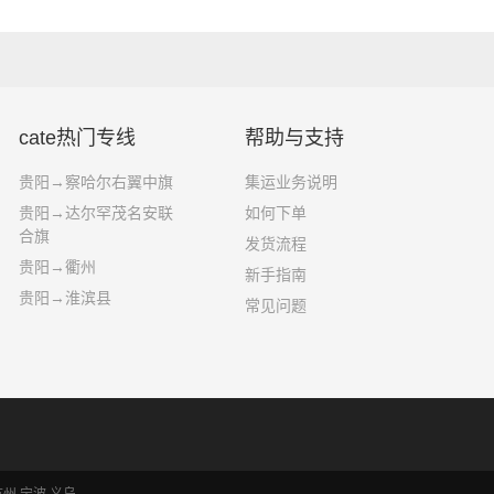
cate热门专线
帮助与支持
贵阳→察哈尔右翼中旗
集运业务说明
贵阳→达尔罕茂名安联
如何下单
合旗
发货流程
贵阳→衢州
新手指南
贵阳→淮滨县
常见问题
杭州
宁波
义乌