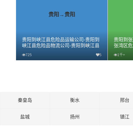
贵阳→贵阳
贵阳到峡江县危险品运输公司-贵阳到
贵阳到张
峡江县危险品物流公司-贵阳到峡江县
张湾区危
危险品专线
危险品专
725
5
1千+
查看详细
秦皇岛
衡水
邢台
盐城
扬州
镇江