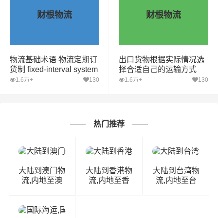
财根物流
财根物流
物流基础术语 物流定期订
出口货物根据实际情况选
货制 fixed-interval system
择合适自己的运输方式
1.6万+
130
1.6万+
130
热门推荐
大陆到澳门物
大陆到香港物
大陆到台湾物
流,内地至澳
流,内地至香
流,内地至台
门货运,物流
港货运,物流
湾货运,物流
到澳门,澳门
到香港,香港
到台湾,台湾
专线物流
物流专线
物流专线