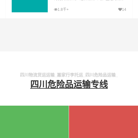
至江达县运输专线，经过多年的风吹雨打，
1.8千+
14
成都到江达县货运公司已成为山邦成都的优
质物流品牌专线
四川物流货运运输_搬家行李托运_四川危险品运输_
四川危险品运输专线