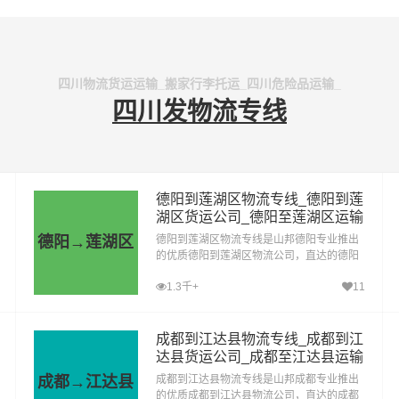
四川物流货运运输_搬家行李托运_四川危险品运输_
四川发物流专线
德阳到莲湖区物流专线_德阳到莲
湖区货运公司_德阳至莲湖区运输
专线哪家好
德阳→莲湖区
德阳到莲湖区物流专线是山邦德阳专业推出
的优质德阳到莲湖区物流公司，直达的德阳
至莲湖区运输专线，经过多年的风吹雨打，
1.3千+
11
德阳到莲湖区货运公司已成为山邦德阳的优
质物流品牌专线
成都到江达县物流专线_成都到江
达县货运公司_成都至江达县运输
专线哪家好
成都→江达县
成都到江达县物流专线是山邦成都专业推出
的优质成都到江达县物流公司，直达的成都