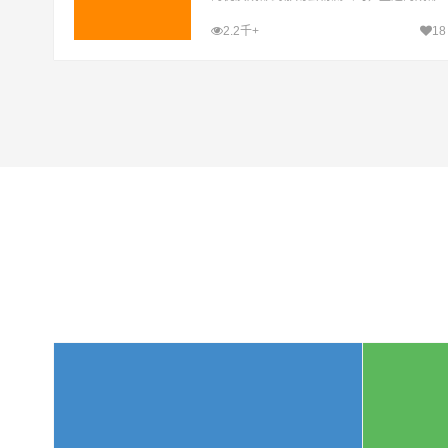
至郁南县运输专线，经过多年的风吹雨打，
2.2千+
18
成都到郁南县货运公司已成为山邦成都的优
质物流品牌专线