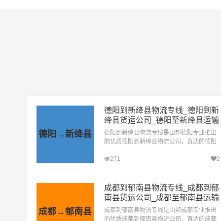
德阳到新绛县物流专线_德阳到新
绛县货运公司_德阳至新绛县运输
专线哪家好
德阳→新绛县
德阳到新绛县物流专线是山邦德阳专业推出
的优质德阳到新绛县物流公司，直达的德阳
至新绛县运输专线，经过多年的风吹雨打，
271
2
德阳到新绛县货运公司已成为山邦德阳的优
质物流品牌专线
成都到郁南县物流专线_成都到郁
南县货运公司_成都至郁南县运输
专线哪家好
成都→郁南县
成都到郁南县物流专线是山邦成都专业推出
的优质成都到郁南县物流公司，直达的成都