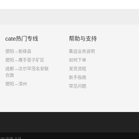
cate热门专线
帮助与支持
德阳→新绛县
集运业务说明
德阳→鹰手营子矿区
如何下单
成都→达尔罕茂名安联
发货流程
合旗
新手指南
德阳→漳州
常见问题
杭州
宁波
义乌