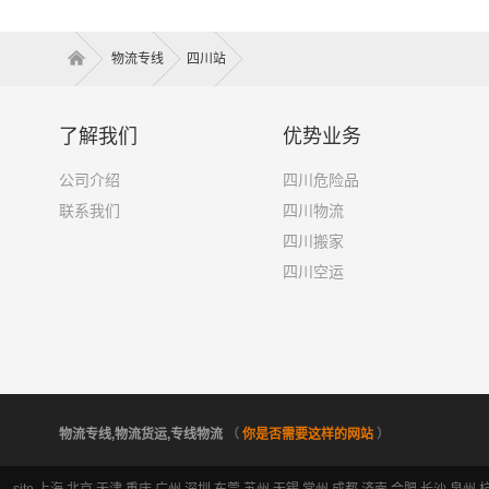
物流专线
四川站
了解我们
优势业务
公司介绍
四川危险品
联系我们
四川物流
四川搬家
四川空运
物流专线,物流货运,专线物流
（
你是否需要这样的网站
）
site
上海
北京
天津
重庆
广州
深圳
东莞
苏州
无锡
常州
成都
济南
合肥
长沙
泉州