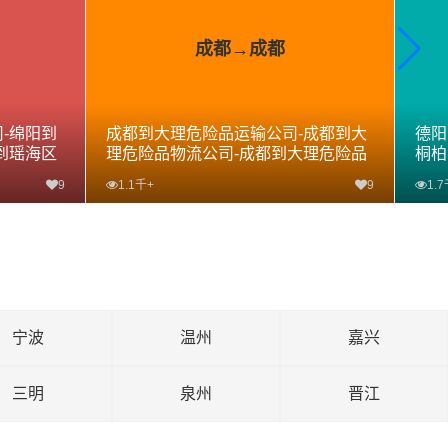
成都→成都
-绵阳到
成都到大理危险品运输公司-成都到大
德阳
到瑶海区
理危险品物流公司-成都到大理危险品
桐柏
专线
危险
9
1.1千+
9
1.
查看详细
宁波
温州
嘉兴
三明
泉州
晋江