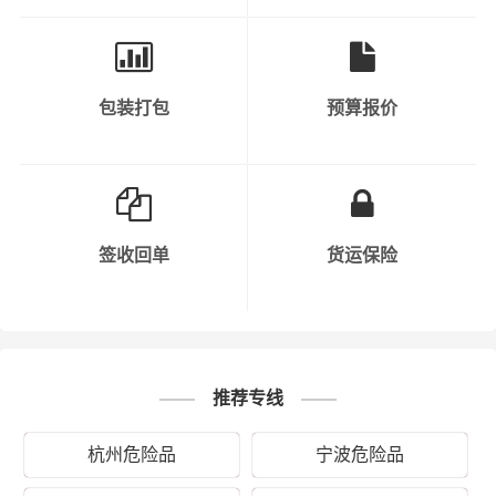
时，运输过程中要保持车辆行驶速度，避免疲劳驾驶等危
险行为。
7. 信息沟通：公司在运输危化品过程中，需要与相关部门
包装打包
预算报价
保持信息沟通，如公安、交通、环保等。同时，公司内部
也需要保持信息畅通，以便及时处理突发事件。
8. 安全责任明确：公司需要明确各部门、各岗位的安全责
任，确保每个环节都有专人负责。同时，公司需要对员工
签收回单
货运保险
进行定期考核，以确保安全责任的落实。
9. 保险购买：公司需要购买足够的保险，以应对运输过程
中可能出现的意外情况。
推荐专线
10. 持续改进：公司需要不断总结运输过程中的经验教训，
持续改进安全管理工作，以提高危化品运输的安全水平。
杭州危险品
宁波危险品