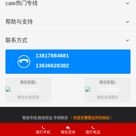
cate热门专线
15个立方
或5吨以上
帮助与支持
送货
民乐县市
上门
民乐县(全境)
区免费送
区域
货，不足
联系方式
须加送货
费
13817884681
13636628382
由于市场行情经常波动,此价格表仅供参考,整车价
备注
格按车型议价！
微信客服1
微信客服2
微信在线咨询
微信快速报价
服务优势
物流专线,物流货运,专线物流
（
你是否需要这样的网站
）
1、财根危险品运输公司有危险品运输资质等相关证件。
拨打手机
微信咨询
拨打电话
2、危险品仓储与危险品运输一体化，资源有效整合。