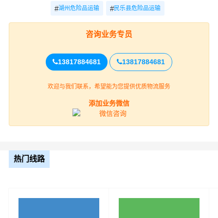
#
#
湖州危险品运输
民乐县危险品运输
咨询业务专员
13817884681
13817884681
欢迎与我们联系，希望能为您提供优质物流服务
湖州到天津的危化品运输公司必须具备高度的安全意识，
以确保运输过程中不会发生意外。以下是一些建议的安全
添加业务微信
意识要点：
1. 严格遵守法律法规：运输危化品时，公司需要严格遵守
国家的相关法律法规，如《危险货物道路运输安全管理办
热门线路
法》等，以确保运输过程的合法性和安全性。
2. 培训与教育：公司需要为所有员工提供定期的安全培训
和教育，确保他们了解危化品的特性和正确的操作方法。
此外，公司还应定期进行安全知识考试，以检验员工的掌