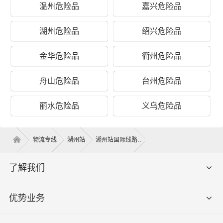
温州危险品
嘉兴危险品
湖州危险品
绍兴危险品
金华危险品
衢州危险品
湖州到民乐县危险品物流运输价格
舟山危险品
台州危险品
泡货价
重泡货价
纯重货价
运输时间
专线
格（体
格（体积
格（重量
（几天到
丽水危险品
义乌危险品
名称
积立
立方）
公斤）
达）
方）
物流专线
湖州站
湖州站国际线路
湖州 -
电话咨
民乐
电话咨询
电话咨询
电话咨询
询
县
了解我们
提货须加
上门
优势业务
吴兴区、南浔区、德清县、长兴
上门提货
取货
县、安吉县
费，量大
区域
免提货费