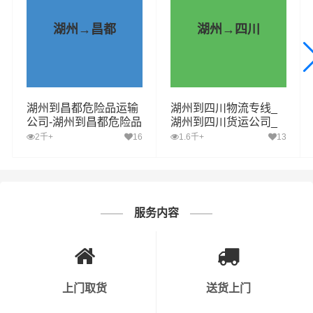
握程度。
湖州→昌都
湖州→四川
3. 车辆与设备安全：运输危化品的车辆必须符合国家相关
标准，并且定期进行保养和检查。此外，运输过程中需要
配备必要的安全设备，如灭火器、防毒面具等。
湖州到昌都危险品运输
湖州到四川物流专线_
4. 安全操作流程：公司需要制定详细的危化品运输安全操
公司-湖州到昌都危险品
湖州到四川货运公司_
物流公司-湖州到昌都危
湖州至四川运输专线哪
2千+
16
1.6千+
13
作流程，确保员工按照规定进行操作。同时，对于装卸、
险品专线
家好
运输等环节，要有明确的操作规程。
5. 应急预案：公司需要制定应急预案，以应对运输过程中
可能出现的意外情况，如交通事故、危化品泄漏等。同
服务内容
时，公司需要定期进行应急演练，以提高员工的应急处理
能力。
6. 运输路线规划：运输危化品时，公司需要提前规划好运
上门取货
送货上门
输路线，避开人口密集区、水源保护区等敏感区域。同