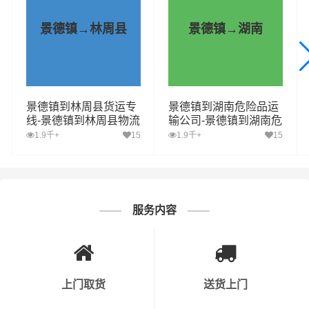
握程度。
景德镇→林周县
景德镇→湖南
3. 车辆与设备安全：运输危化品的车辆必须符合国家相关
标准，并且定期进行保养和检查。此外，运输过程中需要
配备必要的安全设备，如灭火器、防毒面具等。
景德镇到林周县货运专
景德镇到湖南危险品运
4. 安全操作流程：公司需要制定详细的危化品运输安全操
线-景德镇到林周县物流
输公司-景德镇到湖南危
公司专线直达
险品物流公司-景德镇到
1.9千+
15
1.9千+
15
作流程，确保员工按照规定进行操作。同时，对于装卸、
湖南危险品专线
运输等环节，要有明确的操作规程。
5. 应急预案：公司需要制定应急预案，以应对运输过程中
可能出现的意外情况，如交通事故、危化品泄漏等。同
服务内容
时，公司需要定期进行应急演练，以提高员工的应急处理
能力。
6. 运输路线规划：运输危化品时，公司需要提前规划好运
上门取货
送货上门
输路线，避开人口密集区、水源保护区等敏感区域。同