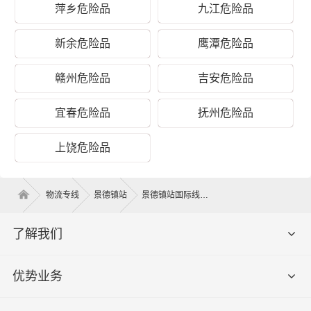
萍乡危险品
九江危险品
新余危险品
鹰潭危险品
赣州危险品
吉安危险品
景德镇到瑞丽危险品物流运输价格
宜春危险品
抚州危险品
泡货价
重泡货价
纯重货价
运输时间
专线
格（体
格（体积
格（重量
（几天到
上饶危险品
名称
积立
立方）
公斤）
达）
方）
物流专线
景德镇站
景德镇站国际线路
景德
电话咨
镇 -
电话咨询
电话咨询
电话咨询
询
瑞丽
了解我们
提货须加
上门
优势业务
昌江区、珠山区、鹅湖区、鹅湖
上门提货
取货
区、浮梁县、乐平
费，量大
区域
免提货费