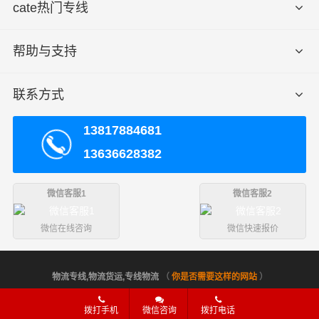
cate热门专线
15个立方
或5吨以上
帮助与支持
送货
瑞丽市区
上门
芒、梁河县、盈江县、陇川县
免费送
区域
货，不足
联系方式
须加送货
费
13817884681
13636628382
由于市场行情经常波动,此价格表仅供参考,整车价
备注
格按车型议价！
微信客服1
微信客服2
微信在线咨询
微信快速报价
服务优势
物流专线,物流货运,专线物流
（
你是否需要这样的网站
）
1、财根危险品运输公司有危险品运输资质等相关证件。
拨打手机
微信咨询
拨打电话
2、危险品仓储与危险品运输一体化，资源有效整合。