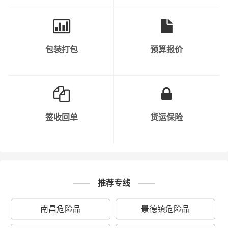
时，运输过程中要保持车辆行驶速度，避免疲劳驾驶等危
险行为。
7. 信息沟通：公司在运输危化品过程中，需要与相关部门
包装打包
预算报价
保持信息沟通，如公安、交通、环保等。同时，公司内部
也需要保持信息畅通，以便及时处理突发事件。
8. 安全责任明确：公司需要明确各部门、各岗位的安全责
任，确保每个环节都有专人负责。同时，公司需要对员工
签收回单
货运保险
进行定期考核，以确保安全责任的落实。
9. 保险购买：公司需要购买足够的保险，以应对运输过程
中可能出现的意外情况。
推荐专线
10. 持续改进：公司需要不断总结运输过程中的经验教训，
持续改进安全管理工作，以提高危化品运输的安全水平。
南昌危险品
景德镇危险品