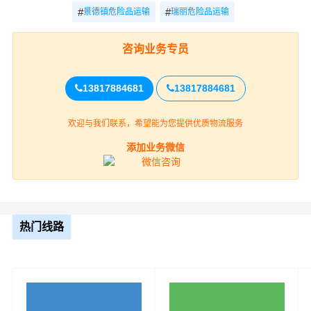
#
#
景德镇危险品运输
瑞丽危险品运输
咨询业务专员
13817884681
13817884681
欢迎与我们联系，希望能为您提供优质物流服务
景德镇到天津的危化品运输公司必须具备高度的安全意
识，以确保运输过程中不会发生意外。以下是一些建议的
添加业务微信
安全意识要点：
1. 严格遵守法律法规：运输危化品时，公司需要严格遵守
国家的相关法律法规，如《危险货物道路运输安全管理办
热门线路
法》等，以确保运输过程的合法性和安全性。
2. 培训与教育：公司需要为所有员工提供定期的安全培训
和教育，确保他们了解危化品的特性和正确的操作方法。
此外，公司还应定期进行安全知识考试，以检验员工的掌