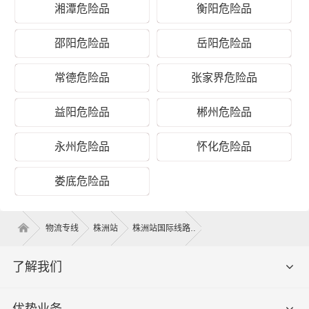
湘潭危险品
衡阳危险品
邵阳危险品
岳阳危险品
常德危险品
张家界危险品
株洲到彭水县危险品物流运输价格
益阳危险品
郴州危险品
泡货价
重泡货价
纯重货价
运输时间
专线
格（体
格（体积
格（重量
（几天到
永州危险品
怀化危险品
名称
积立
立方）
公斤）
达）
方）
娄底危险品
株洲 -
电话咨
彭水
电话咨询
电话咨询
电话咨询
询
物流专线
株洲站
株洲站国际线路
县
提货须加
了解我们
上门
荷塘区、芦淞区、石峰区、天元
上门提货
取货
区、渌口区、攸县、茶陵县、炎陵
费，量大
区域
县、醴陵
免提货费
优势业务