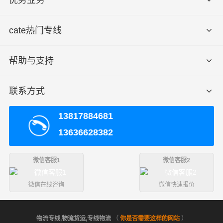
15个立方
cate热门专线
或5吨以上
送货
彭水县市
上门
彭水县(全境)
区免费送
帮助与支持
区域
货，不足
须加送货
费
联系方式
由于市场行情经常波动,此价格表仅供参考,整车价
13817884681
备注
格按车型议价！
13636628382
微信客服1
微信客服2
服务优势
微信在线咨询
微信快速报价
1、财根危险品运输公司有危险品运输资质等相关证件。
物流专线,物流货运,专线物流
（
你是否需要这样的网站
）
2、危险品仓储与危险品运输一体化，资源有效整合。