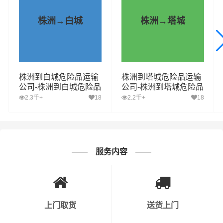
握程度。
株洲→白城
株洲→塔城
3. 车辆与设备安全：运输危化品的车辆必须符合国家相关
标准，并且定期进行保养和检查。此外，运输过程中需要
配备必要的安全设备，如灭火器、防毒面具等。
株洲到白城危险品运输
株洲到塔城危险品运输
4. 安全操作流程：公司需要制定详细的危化品运输安全操
公司-株洲到白城危险品
公司-株洲到塔城危险品
物流公司-株洲到白城危
物流公司-株洲到塔城危
2.3千+
18
2.2千+
18
作流程，确保员工按照规定进行操作。同时，对于装卸、
险品专线
险品专线
运输等环节，要有明确的操作规程。
5. 应急预案：公司需要制定应急预案，以应对运输过程中
可能出现的意外情况，如交通事故、危化品泄漏等。同
服务内容
时，公司需要定期进行应急演练，以提高员工的应急处理
能力。
6. 运输路线规划：运输危化品时，公司需要提前规划好运
上门取货
送货上门
输路线，避开人口密集区、水源保护区等敏感区域。同