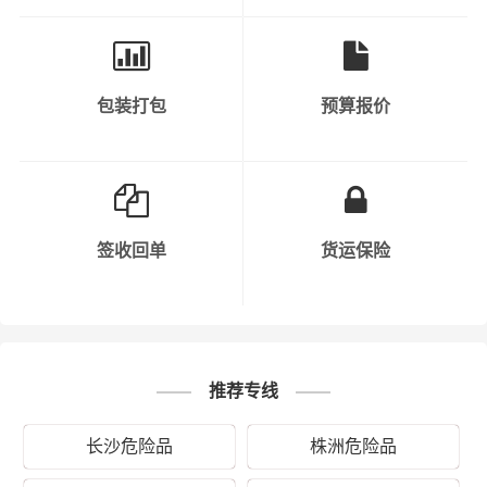
时，运输过程中要保持车辆行驶速度，避免疲劳驾驶等危
险行为。
7. 信息沟通：公司在运输危化品过程中，需要与相关部门
包装打包
预算报价
保持信息沟通，如公安、交通、环保等。同时，公司内部
也需要保持信息畅通，以便及时处理突发事件。
8. 安全责任明确：公司需要明确各部门、各岗位的安全责
任，确保每个环节都有专人负责。同时，公司需要对员工
签收回单
货运保险
进行定期考核，以确保安全责任的落实。
9. 保险购买：公司需要购买足够的保险，以应对运输过程
中可能出现的意外情况。
推荐专线
10. 持续改进：公司需要不断总结运输过程中的经验教训，
持续改进安全管理工作，以提高危化品运输的安全水平。
长沙危险品
株洲危险品