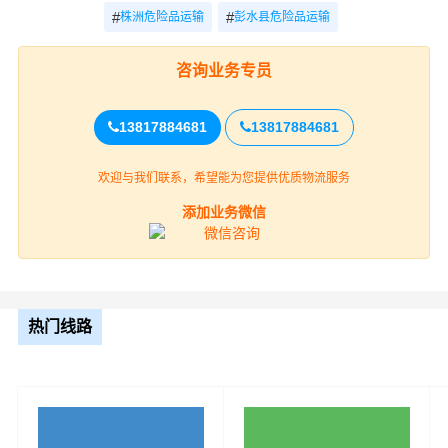
#
#
株洲危险品运输
彭水县危险品运输
咨询业务专员
13817884681
13817884681
欢迎与我们联系，希望能为您提供优质物流服务
株洲到天津的危化品运输公司必须具备高度的安全意识，
以确保运输过程中不会发生意外。以下是一些建议的安全
添加业务微信
意识要点：
1. 严格遵守法律法规：运输危化品时，公司需要严格遵守
国家的相关法律法规，如《危险货物道路运输安全管理办
热门线路
法》等，以确保运输过程的合法性和安全性。
2. 培训与教育：公司需要为所有员工提供定期的安全培训
和教育，确保他们了解危化品的特性和正确的操作方法。
此外，公司还应定期进行安全知识考试，以检验员工的掌