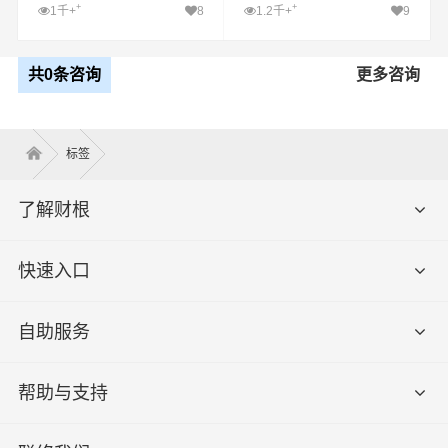
盐城至江苏运输专线哪
司_盐城至化隆县运输
+
+
1千+
8
1.2千+
9
家好
专线哪家好
共0条咨询
更多咨询
标签
了解财根
快速入口
自助服务
帮助与支持