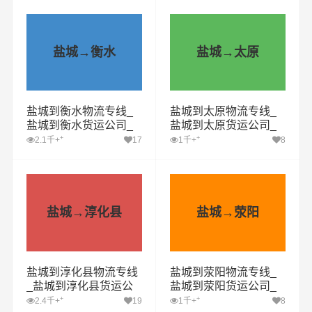
盐城→衡水
盐城→太原
盐城到衡水物流专线_
盐城到太原物流专线_
盐城到衡水货运公司_
盐城到太原货运公司_
盐城至衡水运输专线哪
盐城至太原运输专线哪
+
+
2.1千+
17
1千+
8
家好
家好
盐城→淳化县
盐城→荥阳
盐城到淳化县物流专线
盐城到荥阳物流专线_
_盐城到淳化县货运公
盐城到荥阳货运公司_
司_盐城至淳化县运输
盐城至荥阳运输专线哪
+
+
2.4千+
19
1千+
8