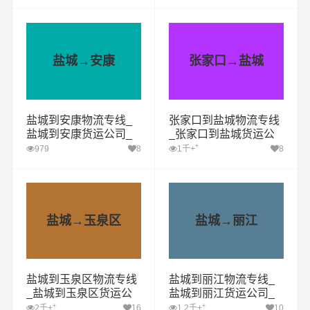
专线哪家好
家好
盐城→安康
张家口→盐城
盐城到安康物流专线_
张家口到盐城物流专线
盐城到安康货运公司_
_张家口到盐城货运公
盐城至安康运输专线哪
司_张家口至盐城运输
+
979
8
1千+
8
家好
专线哪家好
盐城→玉泉区
盐城→丽江
盐城到玉泉区物流专线
盐城到丽江物流专线_
_盐城到玉泉区货运公
盐城到丽江货运公司_
司_盐城至玉泉区运输
盐城至丽江运输专线哪
+
+
2千+
16
1.2千+
10