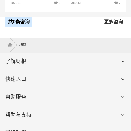
武汉至渭南运输专线哪
宁波至渭南运输专线哪
608
5
784
6
家好
家好
共0条咨询
更多咨询
标签
了解财根
快速入口
自助服务
帮助与支持