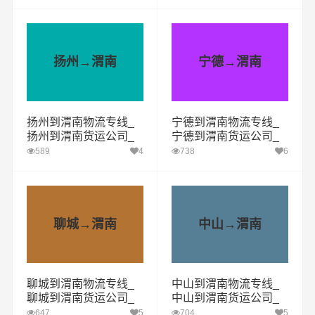
家好
家好
扬州→渭南
宁德→渭南
扬州到渭南物流专线_
宁德到渭南物流专线_
扬州到渭南货运公司_
宁德到渭南货运公司_
扬州至渭南运输专线哪
宁德至渭南运输专线哪
589
4
738
6
家好
家好
聊城→渭南
中山→渭南
聊城到渭南物流专线_
中山到渭南物流专线_
聊城到渭南货运公司_
中山到渭南货运公司_
聊城至渭南运输专线哪
中山至渭南运输专线哪
647
5
704
5