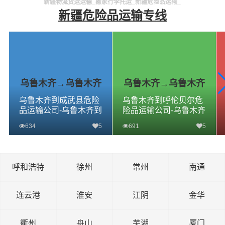
家好
新疆物流货运运输_搬家行李托运_新疆危险品运输_
新疆危险品运输专线
乌鲁木齐→乌鲁木齐
乌鲁木齐→乌鲁木齐
乌鲁木齐到成武县危险
乌鲁木齐到呼伦贝尔危
品运输公司-乌鲁木齐到
险品运输公司-乌鲁木齐
成武县危险品物流公司-
到呼伦贝尔危险品物流
634
5
691
5
乌鲁木齐到成武县危险
公司-乌鲁木齐到呼伦贝
品专线
尔危险品专线
查看详细
查看详细
呼和浩特
徐州
常州
南通
连云港
淮安
江阴
金华
衢州
舟山
芜湖
厦门