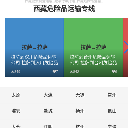
西藏物流货运运输_搬家行李托运_西藏危险品运输_
西藏危险品运输专线
拉萨→拉萨
拉萨→拉萨
拉萨到汉川危险品运输
拉萨到台州危险品运输
公司-拉萨到汉川危险品
公司-拉萨到台州危险品
物流公司-拉萨到汉川危
物流公司-拉萨到台州危
849
7
842
6
险品专线
险品专线
查看详细
查看详细
太原
大连
无锡
常州
淮安
盐城
扬州
昆山
太仓
江阴
杭州
宁波