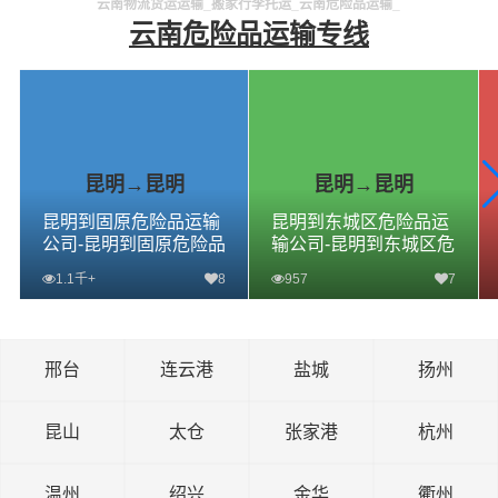
云南物流货运运输_搬家行李托运_云南危险品运输_
云南危险品运输专线
昆明→昆明
昆明→昆明
昆明到固原危险品运输
昆明到东城区危险品运
公司-昆明到固原危险品
输公司-昆明到东城区危
物流公司-昆明到固原危
险品物流公司-昆明到东
1.1千+
8
957
7
险品专线
城区危险品专线
查看详细
查看详细
邢台
连云港
盐城
扬州
昆山
太仓
张家港
杭州
温州
绍兴
金华
衢州