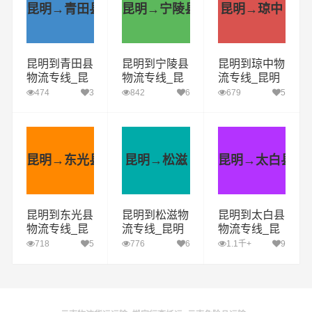
昆明→青田县
昆明→宁陵县
昆明→琼中
昆明到青田县
昆明到宁陵县
昆明到琼中物
物流专线_昆
物流专线_昆
流专线_昆明
明到青田县货
明到宁陵县货
到琼中货运公
474
3
842
6
679
5
运公司_昆明
运公司_昆明
司_昆明至琼
至青田县运输
至宁陵县运输
中运输专线哪
专线哪家好
专线哪家好
家好
昆明→东光县
昆明→松滋
昆明→太白县
昆明到东光县
昆明到松滋物
昆明到太白县
物流专线_昆
流专线_昆明
物流专线_昆
明到东光县货
到松滋货运公
明到太白县货
718
5
776
6
1.1千+
9
运公司_昆明
司_昆明至松
运公司_昆明
至东光县运输
滋运输专线哪
至太白县运输
专线哪家好
家好
专线哪家好